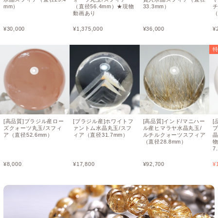
mm）
（直径56.4mm）★現物
33.3mm）
動画あり
（
¥
30,000
¥
1,375,000
¥
36,000
¥
[高品質]ブラジル産ロー
[ブラジル産]ホワイトフ
[高品質]インド/マニハー
[
ズクォーツ丸玉/スフィ
ァントム水晶丸玉/スフ
ル産ヒマラヤ水晶丸玉/
ア（直径52.6mm）
ィア（直径31.7mm）
ルチルクォーツスフィア
晶
（直径28.8mm）
7
¥
8,000
¥
17,800
¥
92,700
¥