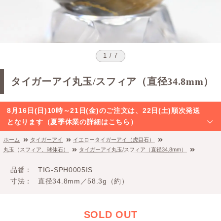
1 / 7
タイガーアイ丸玉/スフィア（直径34.8mm）
8月16日(日)10時～21日(金)のご注文は、22日(土)順次発送
となります（夏季休業の詳細はこちら）
ホーム
タイガーアイ
イエロータイガーアイ（虎目石）
丸玉（スフィア、球体石）
タイガーアイ丸玉/スフィア（直径34.8mm）
品番
TIG-SPH0005IS
寸法
直径34.8mm／58.3g（約）
SOLD OUT