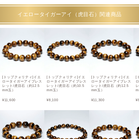
イエロータイガーアイ（虎目石）関連商品
[トップクォリティ]イエ
[トップクォリティ]イエ
[トップクォリティ]イエ
[
ロータイガーアイブレス
ロータイガーアイブレス
ロータイガーアイブレス
レット/虎目石（約12.5
レット/虎目石（約10.5
レット/虎目石（約12.5
レ
mm玉）
mm玉）
mm玉）
m
¥
11,600
¥
8,100
¥
11,300
¥