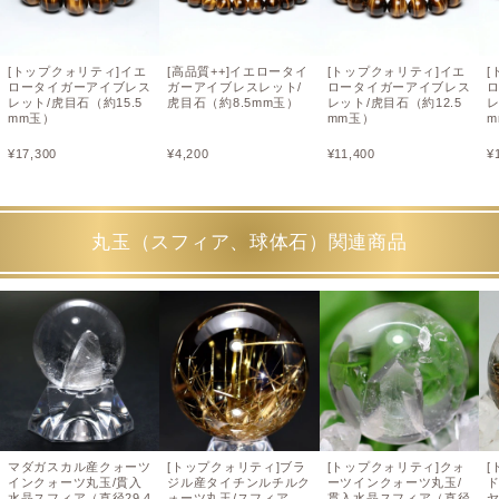
[トップクォリティ]イエ
[高品質++]イエロータイ
[トップクォリティ]イエ
[
ロータイガーアイブレス
ガーアイブレスレット/
ロータイガーアイブレス
レット/虎目石（約15.5
虎目石（約8.5mm玉）
レット/虎目石（約12.5
レ
mm玉）
mm玉）
m
¥
17,300
¥
4,200
¥
11,400
¥
丸玉（スフィア、球体石）関連商品
マダガスカル産クォーツ
[トップクォリティ]ブラ
[トップクォリティ]クォ
[
インクォーツ丸玉/貫入
ジル産タイチンルチルク
ーツインクォーツ丸玉/
水晶スフィア（直径29.4
ォーツ丸玉/スフィア
貫入水晶スフィア（直径