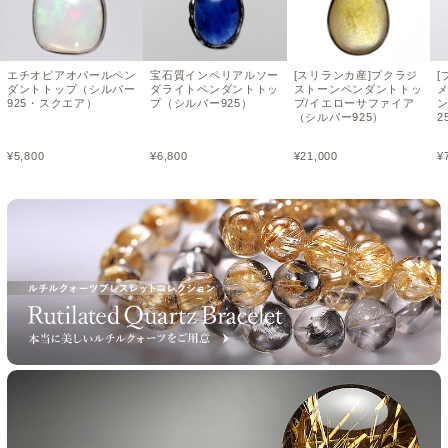
エチオピアオパールペン
宝石質インペリアルソー
[スリランカ産]プクラジ
[
ダントトップ（シルバー
ダライトペンダントトッ
ストーンペンダントトッ
925・スクエア）
プ（シルバー925）
プ/イエローサファイア
（シルバー925）
2
¥
5,800
¥
6,800
¥
21,000
¥