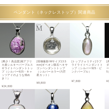
ペンダント（ネックレストップ）関連商品
[希少！高品質]南アフリ
[現物撮影/Mサイズ13.5
[トップクォリティ]ラブ
[
カ産シルキーパープルス
mm]ギベオン隕石ヘキサ
ラドライトペンダントト
ギライトペンダントトッ
ゴンペンダントトップ
ップ（シルバー925・ピ
ー
プ（シルバー925・キャ
（シルバーカラー/六芒
ンクパープル）
5
ッツアイのような煌め
星カット）
き！）
¥
7,800
¥
¥
8,800
¥
24,800