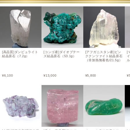
[高品質]ダンビュライト
[コンゴ産]ダイオプテー
[アフガニスタン産]ピン
[
結晶原石（7.2g）
ズ結晶原石（53.1g）
ククンツァイト結晶原石
（非加熱無着色/21.5g）
¥
6,100
¥
13,000
¥
5,800
¥