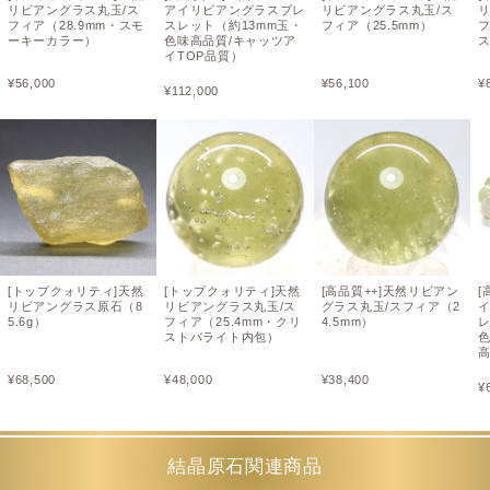
リビアングラス丸玉/ス
アイリビアングラスブレ
リビアングラス丸玉/ス
フィア（28.9mm・スモ
スレット（約13mm玉・
フィア（25.5mm）
フ
ーキーカラー）
色味高品質/キャッツア
イTOP品質）
¥
56,000
¥
56,100
¥
¥
112,000
[トップクォリティ]天然
[トップクォリティ]天然
[高品質++]天然リビアン
[
リビアングラス原石（8
リビアングラス丸玉/ス
グラス丸玉/スフィア（2
5.6g）
フィア（25.4mm・クリ
4.5mm）
レ
ストバライト内包）
色
高
¥
68,500
¥
48,000
¥
38,400
¥
結晶原石関連商品