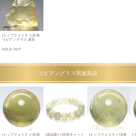
[トップクォリティ]天然
リビアングラス 原石
SOLD OUT
リビアングラス関連商品
[トップクォリティ]天然
[高品質++]天然キャッツ
[トップクォリティ]天然
[