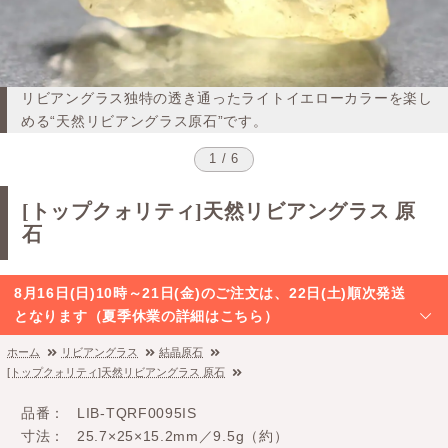
リビアングラス独特の透き通ったライトイエローカラーを楽し
める“天然リビアングラス原石”です。
1 / 6
[トップクォリティ]天然リビアングラス 原
石
8月16日(日)10時～21日(金)のご注文は、22日(土)順次発送
となります（夏季休業の詳細はこちら）
ホーム
リビアングラス
結晶原石
[トップクォリティ]天然リビアングラス 原石
品番
LIB-TQRF0095IS
寸法
25.7×25×15.2mm／9.5g（約）