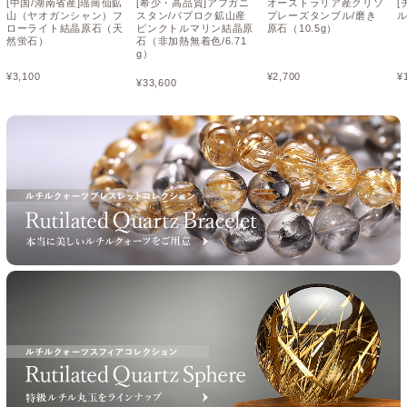
[中国/湖南省産]瑶崗仙鉱
[希少・高品質]アフガニ
オーストラリア産クリソ
[
山（ヤオガンシャン）フ
スタン/パプロク鉱山産
プレーズタンブル/磨き
ル
ローライト結晶原石（天
ピンクトルマリン結晶原
原石（10.5g）
然蛍石）
石（非加熱無着色/6.71
g）
¥
3,100
¥
2,700
¥
¥
33,600