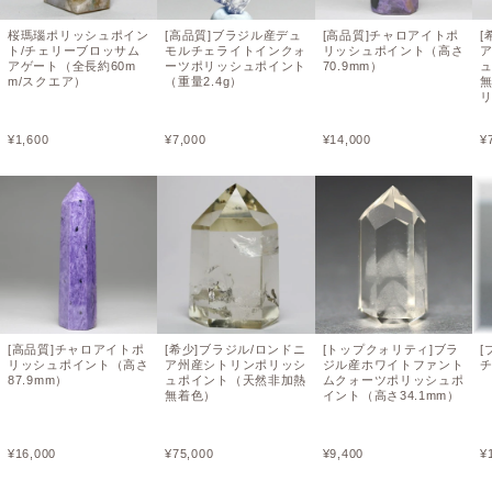
桜瑪瑙ポリッシュポイン
[高品質]ブラジル産デュ
[高品質]チャロアイトポ
[
ト/チェリーブロッサム
モルチェライトインクォ
リッシュポイント（高さ
アゲート（全長約60m
ーツポリッシュポイント
70.9mm）
m/スクエア）
（重量2.4g）
¥
1,600
¥
7,000
¥
14,000
¥
[高品質]チャロアイトポ
[希少]ブラジル/ロンドニ
[トップクォリティ]ブラ
[
リッシュポイント（高さ
ア州産シトリンポリッシ
ジル産ホワイトファント
87.9mm）
ュポイント（天然非加熱
ムクォーツポリッシュポ
無着色）
イント（高さ34.1mm）
¥
16,000
¥
75,000
¥
9,400
¥