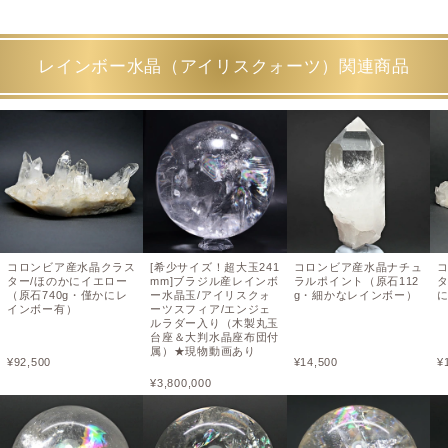
レインボー水晶（アイリスクォーツ）関連商品
コロンビア産水晶クラス
[希少サイズ！超大玉241
コロンビア産水晶ナチュ
ター/ほのかにイエロー
mm]ブラジル産レインボ
ラルポイント（原石112
タ
（原石740g・僅かにレ
ー水晶玉/アイリスクォ
g・細かなレインボー）
インボー有）
ーツスフィア/エンジェ
ルラダー入り（木製丸玉
台座＆大判水晶座布団付
属）★現物動画あり
¥
92,500
¥
14,500
¥
¥
3,800,000