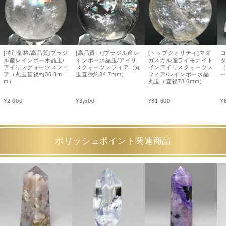
[特別価格/高品質]ブラジ
[高品質++]ブラジル産レ
[トップクォリティ]マダ
ル産レインボー水晶玉/
インボー水晶玉/アイリ
ガスカル産ライモナイト
アイリスクォーツスフィ
スクォーツスフィア（丸
インアイリスクォーツス
（
ア（丸玉直径約36.3m
玉直径約34.7mm）
フィア/レインボー水晶
m）
丸玉（直径78.6mm）
¥
2,000
¥
3,500
¥
81,600
¥
ポリッシュポイント関連商品