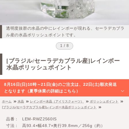
透明度抜群の水晶の中にレインボーが現れる、セーラデカブラ
ル産の水晶ポリッシュポイントです。
1 / 8
[ブラジル/セーラデカブラル産]レインボー
水晶ポリッシュポイント
8月16日(日)10時～21日(金)のご注文は、22日(土)順次発送
となります（夏季休業の詳細はこちら）
ホーム
水晶
レインボー水晶（アイリスクォーツ）
ポリッシュポイント
[ブラジル/セーラデカブラル産]レインボー水晶ポリッシュポイント
品番
LEM-RWZ2560IS
寸法
高93.4×幅48.7×奥行39.8mm／256g（約）