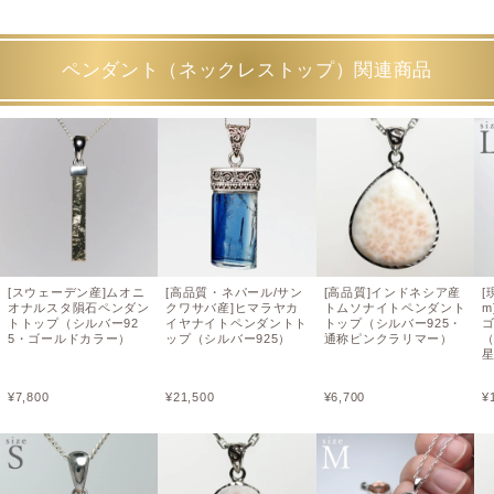
ペンダント（ネックレストップ）関連商品
[スウェーデン産]ムオニ
[高品質・ネパール/サン
[高品質]インドネシア産
[
オナルスタ隕石ペンダン
クワサバ産]ヒマラヤカ
トムソナイトペンダント
m
トトップ（シルバー92
イヤナイトペンダントト
トップ（シルバー925・
5・ゴールドカラー）
ップ（シルバー925）
通称ピンクラリマー）
¥
7,800
¥
21,500
¥
6,700
¥