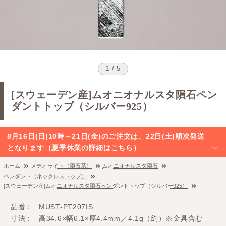
1 / 5
[スウェーデン産]ムオニオナルスタ隕石ペン
ダントトップ（シルバー925）
8月16日(日)10時～21日(金)のご注文は、22日(土)順次発送
となります（夏季休業の詳細はこちら）
ホーム
メテオライト（隕石系）
ムオニオナルスタ隕石
ペンダント（ネックレストップ）
[スウェーデン産]ムオニオナルスタ隕石ペンダントトップ（シルバー925）
品番
MUST-PT207IS
寸法
高34.6×幅6.1×厚4.4mm／4.1g（約）※金具含む