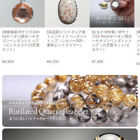
[現物撮影/Sサイズ11m
[高品質]インドネシア産
[おまかせ特価／Mサイ
m]ギベオン隕石ヘキサ
トムソナイトペンダント
ズ13.5mm]ギベオン隕石
ゴンペンダントトップ
トップ（シルバー925・
ヘキサゴンペンダントト
（ピンクカラー/六芒星
通称ピンクラリマー）
ップ（六芒星カット/３
カット）
カラー）
ル
¥
6,800
¥
6,700
¥
7,800
¥