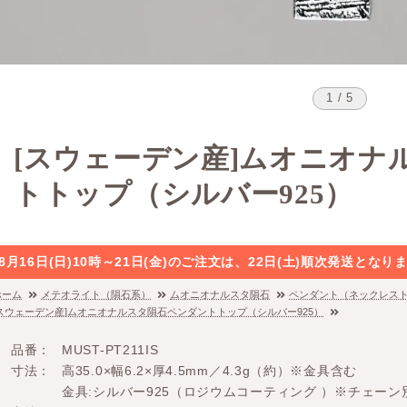
1 / 5
[スウェーデン産]ムオニオナ
トトップ（シルバー925）
8月16日(日)10時～21日(金)のご注文は、22日(土)順次発送と
ホーム
メテオライト（隕石系）
ムオニオナルスタ隕石
ペンダント（ネックレス
[スウェーデン産]ムオニオナルスタ隕石ペンダントトップ（シルバー925）
品番
MUST-PT211IS
寸法
高35.0×幅6.2×厚4.5mm／4.3g（約）※金具含む
金具:シルバー925（ロジウムコーティング ）※チェーン