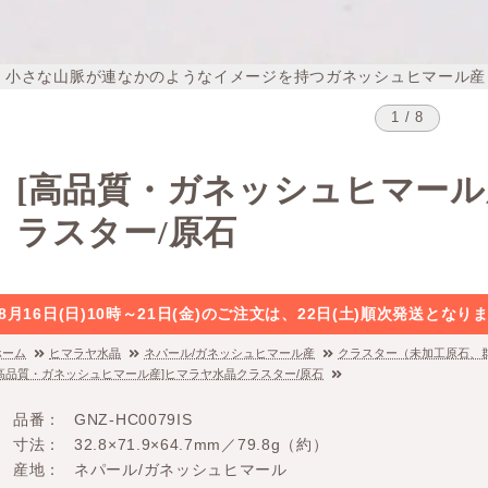
小さな山脈が連なかのようなイメージを持つガネッシュヒマール産
1 / 8
[高品質・ガネッシュヒマール
ラスター/原石
8月16日(日)10時～21日(金)のご注文は、22日(土)順次発送と
ホーム
ヒマラヤ水晶
ネパール/ガネッシュヒマール産
クラスター（未加工原石、
[高品質・ガネッシュヒマール産]ヒマラヤ水晶クラスター/原石
品番
GNZ-HC0079IS
寸法
32.8×71.9×64.7mm／79.8g（約）
産地
ネパール/ガネッシュヒマール