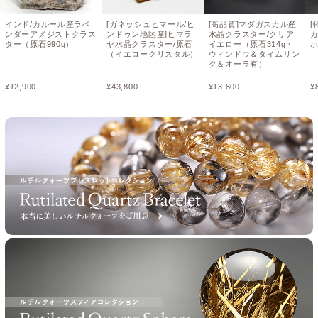
インド/カルール産ラベ
[ガネッシュヒマール/ヒ
[高品質]マダガスカル産
[
ンダーアメジストクラス
ンドゥン地区産]ヒマラ
水晶クラスター/クリア
ター（原石990g）
ヤ水晶クラスター/原石
イエロー（原石314g・
ホ
（イエロークリスタル）
ウィンドウ＆タイムリン
ク＆オーラ有）
¥
12,900
¥
43,800
¥
13,800
¥