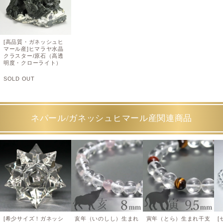
[高品質・ガネッシュヒ
マール産]ヒマラヤ水晶
クラスター/原石（高透
明度・クローライト）
SOLD OUT
ネパール/ガネッシュヒマール産関連商品
[希少サイズ！ガネッシ
亥年（いのしし）生まれ
寅年（とら）生まれ干支
[