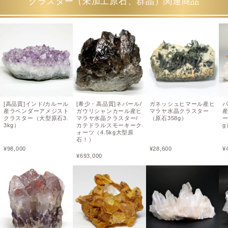
クラスター（未加工原石、群晶）関連商品
[高品質]インド/カルール
[希少・高品質]ネパール/
ガネッシュヒマール産ヒ
産ラベンダーアメジスト
ガウリシャンカール産ヒ
マラヤ水晶クラスター
クラスター（大型原石3.
マラヤ水晶クラスター/
（原石358g）
ー
3kg）
カテドラルスモーキーク
g
ォーツ（4.5kg大型原
石！）
¥
98,000
¥
28,600
¥
¥
693,000