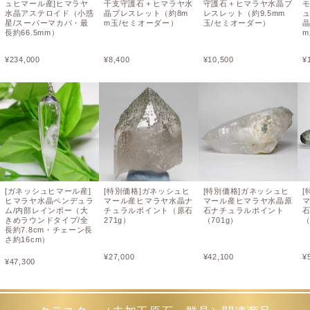
ュヒマール産]ヒマラヤ
干支守護石＋ヒマラヤ水
守護石＋ヒマラヤ水晶ブ
水晶アステロイド（小惑
晶ブレスレット（約8m
レスレット（約9.5mm
星/スーパーマカバ・最
m玉/セミオーダー）
玉/セミオーダー）
長約66.5mm）
¥
234,000
¥
8,400
¥
10,500
¥
[ガネッシュヒマール産]
[特別価格]ガネッシュヒ
[特別価格]ガネッシュヒ
[
ヒマラヤ水晶ペンデュラ
マール産ヒマラヤ水晶ナ
マール産ヒマラヤ水晶原
ム/内部レインボー（大
チュラルポイント（原石
石ナチュラルポイント
きめラウンドタイプ/全
271g）
（701g）
（
長約7.8cm・チェーン長
さ約16cm）
¥
27,000
¥
42,100
¥
¥
47,300