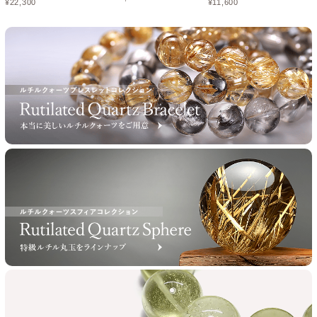
¥
22,300
¥
11,600