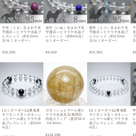
午年（うま）生まれ干支
戌年（いぬ）生まれ干支
酉年（とり）生まれ干支
守護石＋ヒマラヤ水晶ブ
守護石＋ヒマラヤ水晶ブ
守護石＋ヒマラヤ水晶ブ
レスレット（約9.5mm
レスレット（約8mm玉/
レスレット（約9.5mm
ブ
玉/セミオーダー）
セミオーダー）
玉/セミオーダー）
玉
¥
10,500
¥
8,400
¥
10,500
¥
[セミオーダー]山東省産
ガネッシュヒマール産ヒ
[セミオーダー]山東省産
モリオン３玉＋ガネッシ
マラヤ水晶丸玉/角閃石
モリオン３玉＋ガネッシ
ュヒマール産ヒマラヤ水
内包スフィア（直径54.6
ュヒマール産ヒマラヤ水
レ
晶ブレスレット（約10m
-54.9mm）
晶ブレスレット（約6m
玉
m玉）
m玉）
¥
114,000
¥