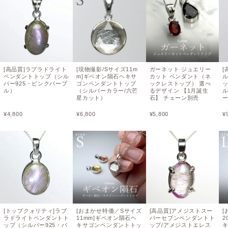
[高品質]ラブラドライト
[現物撮影/Sサイズ11m
ガーネット ジュエリー
[
ペンダントトップ（シル
m]ギベオン隕石ヘキサ
カット ペンダント（ネ
バー925・ピンクパープ
ゴンペンダントトップ
ックレストップ） 選べ
ル）
（シルバーカラー/六芒
るデザイン 【1月誕生
ル
星カット）
石】 チェーン別売
¥
4,800
¥
6,800
¥
5,800
¥
[トップクォリティ]ラブ
[おまかせ特価／Sサイズ
[高品質]アメジストスー
[
ラドライトペンダントト
11mm]ギベオン隕石ヘ
パーセブンペンダントト
2
ップ（シルバー925・パ
キサゴンペンダントトッ
ップ/アメジストエレス