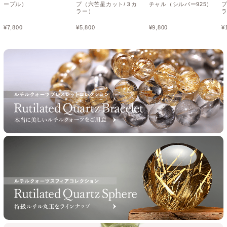
ープル）
プ（六芒星カット/３カ
チャル（シルバー925）
ラー）
¥
7,800
¥
5,800
¥
9,800
¥