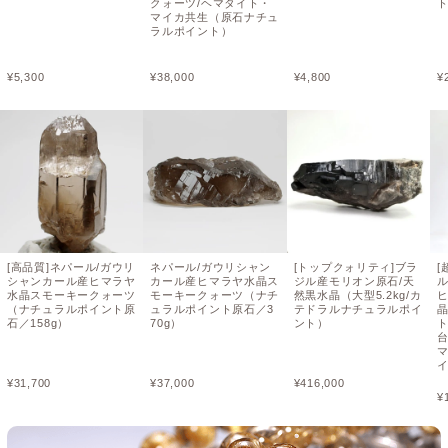
クォーツ/ヘマタイト・
マイカ共生（原石ナチュ
ラルポイント）
¥
5,300
¥
38,000
¥
4,800
¥
[高品質]ネパール/ガウリ
ネパール/ガウリシャン
[トップクォリティ]ブラ
[
シャンカール産ヒマラヤ
カール産ヒマラヤ水晶ス
ジル産モリオン原石/天
ル
水晶スモーキークォーツ
モーキークォーツ（ナチ
然黒水晶（大型5.2kg/カ
（ナチュラルポイント原
ュラルポイント原石／3
テドラルナチュラルポイ
石／158g）
70g）
ント）
ト
¥
31,700
¥
37,000
¥
416,000
¥