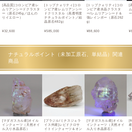
[高品質]コロンビア産レ
[トップクォリティ]コロ
[トップクォリティ]コロ
[
ムリアンシードクラスタ
ンビア産レムリアンシー
ンビア産水晶クラスタ
ー（原石245g／ほんの
ドクリスタル（高透明度
ー/レムリアンシード＆
ー
りイエロー）
ナチュラルポイント／結
強レインボー（原石262
晶原石482g）
g）
¥
32,600
¥
585,000
¥
88,600
¥
ナチュラルポイント（未加工原石、単結晶）関連
商品
[マダガスカル産]オイル
[ブラジル/ミナスジェラ
[マダガスカル産]オイル
インクォーツ（天然オイ
イス州産]レピドクロサ
インクォーツ（天然オイ
ル入り水晶原石）
イトインクォーツ＆オン
ル入り水晶原石）