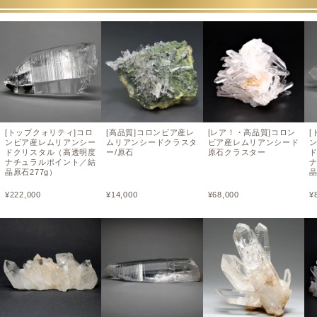
[トップクォリティ]コロ
[高品質]コロンビア産レ
[レア！・高品質]コロン
[
ンビア産レムリアンシー
ムリアンシードクラスタ
ビア産レムリアンシード
ドクリスタル（高透明度
ー/原石
原石クラスター
ナチュラルポイント／結
晶原石277g）
晶
¥
222,000
¥
14,000
¥
68,000
¥