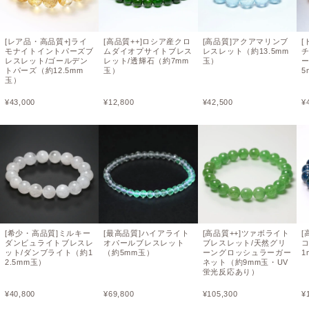
[レア品・高品質+]ライ
[高品質++]ロシア産クロ
[高品質]アクアマリンブ
[
モナイトイントパーズブ
ムダイオプサイトブレス
レスレット（約13.5mm
レスレット/ゴールデン
レット/透輝石（約7mm
玉）
ー
トパーズ（約12.5mm
玉）
5
玉）
¥
43,000
¥
12,800
¥
42,500
¥
[希少・高品質]ミルキー
[最高品質]ハイアライト
[高品質++]ツァボライト
[
ダンビュライトブレスレ
オパールブレスレット
ブレスレット/天然グリ
ット/ダンブライト（約1
（約5mm玉）
ーングロッシュラーガー
1
2.5mm玉）
ネット（約9mm玉・UV
蛍光反応あり）
¥
40,800
¥
69,800
¥
105,300
¥