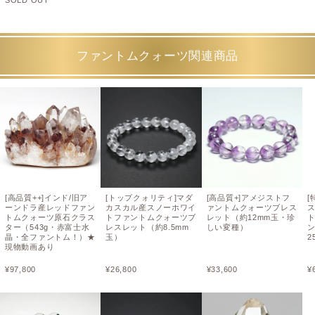
SOLD OUT
ファントムクォーツ関連商品
[高品質++]インド/旧ア
[トップクォリティ]マダ
[高品質+]アメジストフ
[
ーンドラ産レッドファン
カスカル産スノーホワイ
ァントムクォーツブレス
トムクォーツ原石クラス
トファントムクォーツブ
レット（約12mm玉・珍
ター（543g・赤富士水
レスレット（約8.5mm
しい変種）
晶・全ファントム！）★
玉）
2
現物動画あり
¥
97,800
¥
26,800
¥
33,600
¥