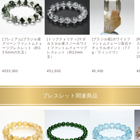
[プレミアム]ブラジル産
[トップクォリティ]マダ
[ブラジル産]ホワイトフ
[
グリーンファントムクォ
カスカル産スノーホワイ
ァントムクォーツ原石ナ
ーツブレスレット（約1
トファントムクォーツブ
チュラルポイント（7.7
3.5mmの大玉）
レスレット（約12mm
g・ウィンドウ）
玉）
2
¥
533,000
¥
51,600
¥
5,400
¥
ブレスレット関連商品