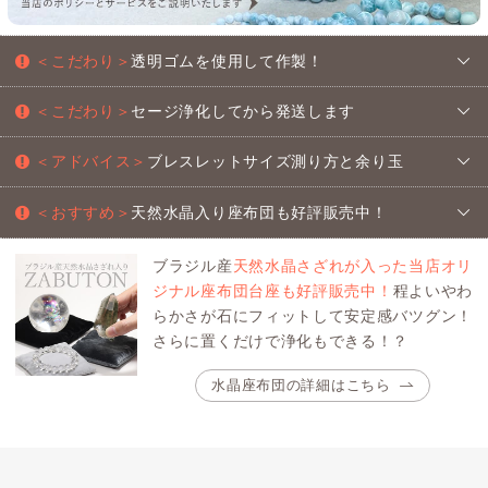
＜こだわり＞
透明ゴムを使用して作製！
＜こだわり＞
セージ浄化してから発送します
＜アドバイス＞
ブレスレットサイズ測り方と余り玉
＜おすすめ＞
天然水晶入り座布団も好評販売中！
ブラジル産
天然水晶さざれが入った当店オリ
ジナル座布団台座も好評販売中！
程よいやわ
らかさが石にフィットして安定感バツグン！
さらに置くだけで浄化もできる！？
水晶座布団の詳細はこちら