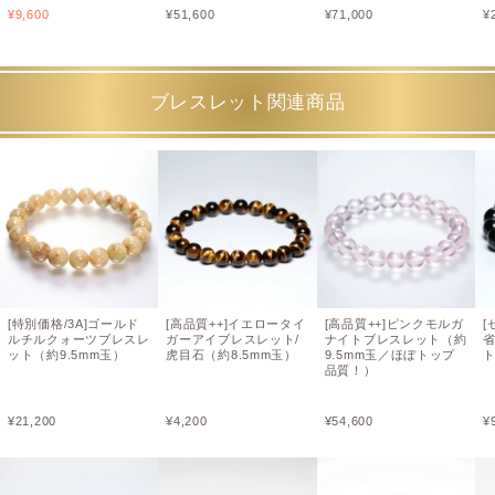
¥
9,600
¥
51,600
¥
71,000
¥
ブレスレット関連商品
[特別価格/3A]ゴールド
[高品質++]イエロータイ
[高品質++]ピンクモルガ
[
ルチルクォーツブレスレ
ガーアイブレスレット/
ナイトブレスレット（約
ット（約9.5mm玉）
虎目石（約8.5mm玉）
9.5mm玉／ほぼトップ
ト
品質！）
¥
21,200
¥
4,200
¥
54,600
¥