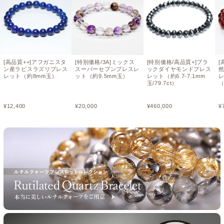
[高品質++]アフガニスタ
[特別価格/3A]ミックス
[特別価格/高品質+]ブラ
[
ン産ラピスラズリブレス
スーパーセブンブレスレ
ックダイヤモンドブレス
レット（約8mm玉）
ット（約9.5mm玉）
レット（約6.7-7.1mm
玉/79.7ct）
（
¥
12,400
¥
20,000
¥
460,000
¥