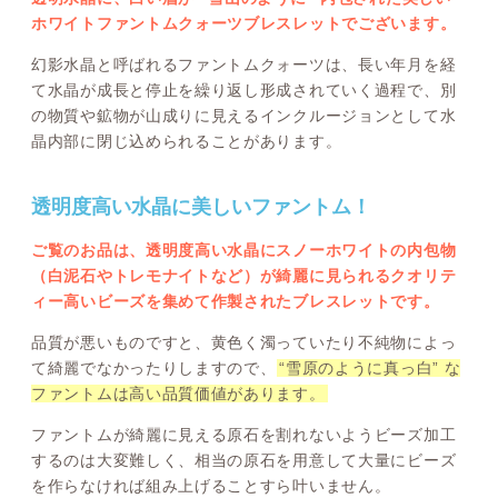
ホワイトファントムクォーツブレスレットでございます。
幻影水晶と呼ばれるファントムクォーツは、長い年月を経
て水晶が成長と停止を繰り返し形成されていく過程で、別
の物質や鉱物が山成りに見えるインクルージョンとして水
晶内部に閉じ込められることがあります。
透明度高い水晶に美しいファントム！
ご覧のお品は、透明度高い水晶にスノーホワイトの内包物
（白泥石やトレモナイトなど）が綺麗に見られるクオリテ
ィー高いビーズを集めて作製されたブレスレットです。
品質が悪いものですと、黄色く濁っていたり不純物によっ
て綺麗でなかったりしますので、
“雪原のように真っ白” な
ファントムは高い品質価値があります。
ファントムが綺麗に見える原石を割れないようビーズ加工
するのは大変難しく、相当の原石を用意して大量にビーズ
を作らなければ組み上げることすら叶いません。