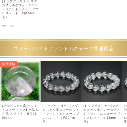
[トップクォリティ]マダ
カスカル産スノーホワイ
トファントムクォーツブ
レスレット（約8.5mm
玉）
¥
26,800
スノーホワイトファントムクォーツ関連商品
特別価格
[マダガスカル産]ホワイ
[トップクォリティ]マダ
[トップクォリティ]マダ
[
トスノーファント水晶ム
カスカル産スノーホワイ
カスカル産スノーホワイ
丸玉/スフィア（直径26.
トファントムクォーツブ
トファントムクォーツブ
9mm）
レスレット（約12mm
レスレット（約14mm
レ
玉）
玉）