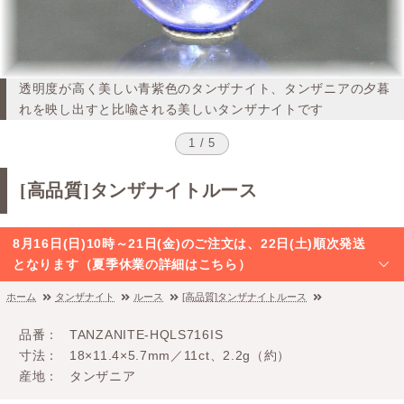
透明度が高く美しい青紫色のタンザナイト、タンザニアの夕暮
れを映し出すと比喩される美しいタンザナイトです
1 / 5
[高品質]タンザナイトルース
8月16日(日)10時～21日(金)のご注文は、22日(土)順次発送
となります（夏季休業の詳細はこちら）
ホーム
タンザナイト
ルース
[高品質]タンザナイトルース
品番
TANZANITE-HQLS716IS
寸法
18×11.4×5.7mm／11ct、2.2g（約）
産地
タンザニア