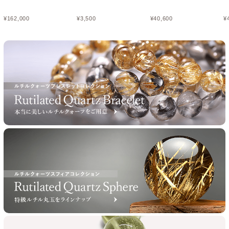
¥
162,000
¥
3,500
¥
40,600
¥