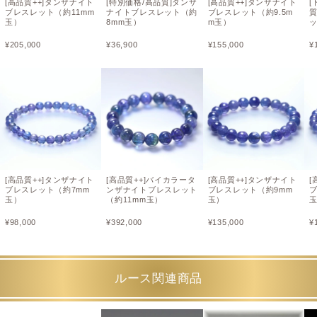
[高品質++]タンザナイト
[特別価格/高品質]タンザ
[高品質++]タンザナイト
[
ブレスレット（約11mm
ナイトブレスレット（約
ブレスレット（約9.5m
玉）
8mm玉）
m玉）
ッ
¥
205,000
¥
36,900
¥
155,000
¥
[高品質++]タンザナイト
[高品質++]バイカラータ
[高品質++]タンザナイト
[
ブレスレット（約7mm
ンザナイトブレスレット
ブレスレット（約9mm
ブ
玉）
（約11mm玉）
玉）
¥
98,000
¥
392,000
¥
135,000
¥
ルース関連商品