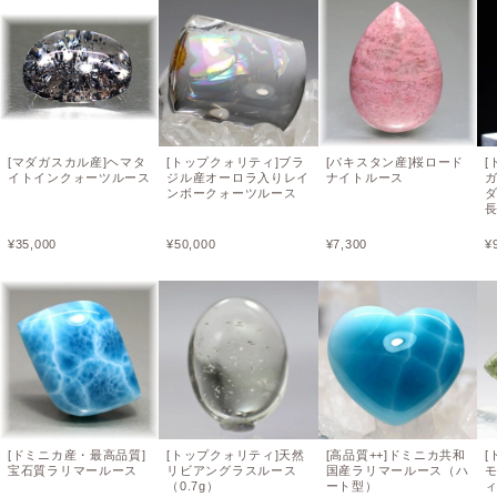
[マダガスカル産]ヘマタ
[トップクォリティ]ブラ
[パキスタン産]桜ロード
[
イトインクォーツルース
ジル産オーロラ入りレイ
ナイトルース
ンボークォーツルース
長
¥
35,000
¥
50,000
¥
7,300
¥
[ドミニカ産・最高品質]
[トップクォリティ]天然
[高品質++]ドミニカ共和
[
宝石質ラリマールース
リビアングラスルース
国産ラリマールース（ハ
（0.7g）
ート型）