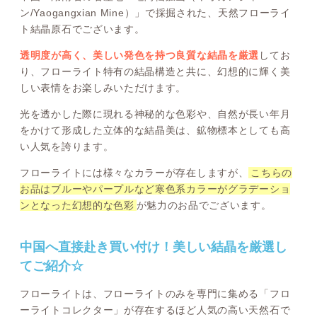
ン/Yaogangxian Mine）」で採掘された、天然フローライ
ト結晶原石でございます。
透明度が高く、美しい発色を持つ良質な結晶を厳選
してお
り、フローライト特有の結晶構造と共に、幻想的に輝く美
しい表情をお楽しみいただけます。
光を透かした際に現れる神秘的な色彩や、自然が長い年月
をかけて形成した立体的な結晶美は、鉱物標本としても高
い人気を誇ります。
フローライトには様々なカラーが存在しますが、
こちらの
お品はブルーやパープルなど寒色系カラーがグラデーショ
ンとなった幻想的な色彩
が魅力のお品でございます。
中国へ直接赴き買い付け！美しい結晶を厳選し
てご紹介☆
フローライトは、フローライトのみを専門に集める「フロ
ーライトコレクター」が存在するほど人気の高い天然石で