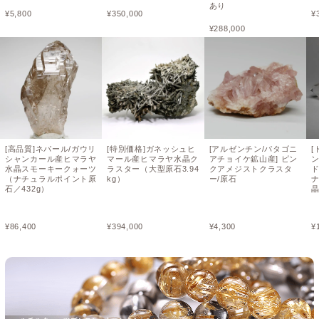
あり
¥
5,800
¥
350,000
¥
¥
288,000
[高品質]ネパール/ガウリ
[特別価格]ガネッシュヒ
[アルゼンチン/パタゴニ
[
シャンカール産ヒマラヤ
マール産ヒマラヤ水晶ク
アチョイケ鉱山産] ピン
水晶スモーキークォーツ
ラスター（大型原石3.94
クアメジストクラスタ
（ナチュラルポイント原
kg）
ー/原石
石／432g）
晶
¥
86,400
¥
394,000
¥
4,300
¥