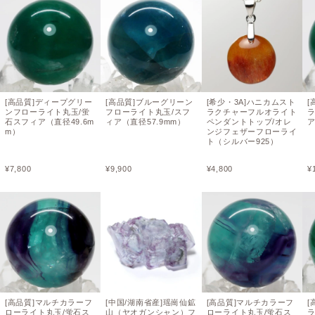
[高品質]ディープグリー
[高品質]ブルーグリーン
[希少・3A]ハニカムスト
[
ンフローライト丸玉/蛍
フローライト丸玉/スフ
ラクチャーフルオライト
石スフィア（直径49.6m
ィア（直径57.9mm）
ペンダントトップ/オレ
ア
m）
ンジフェザーフローライ
ト（シルバー925）
¥
7,800
¥
9,900
¥
4,800
¥
[高品質]マルチカラーフ
[中国/湖南省産]瑶崗仙鉱
[高品質]マルチカラーフ
[
ローライト丸玉/蛍石ス
山（ヤオガンシャン）フ
ローライト丸玉/蛍石ス