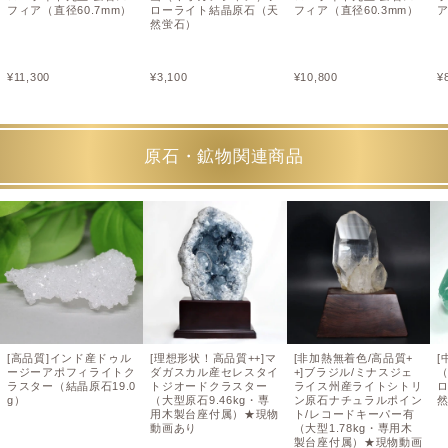
フィア（直径60.7mm）
ローライト結晶原石（天
フィア（直径60.3mm）
ア
然蛍石）
¥
11,300
¥
3,100
¥
10,800
¥
原石・鉱物関連商品
[高品質]インド産ドゥル
[理想形状！高品質++]マ
[非加熱無着色/高品質+
[
ージーアポフィライトク
ダガスカル産セレスタイ
+]ブラジル/ミナスジェ
ラスター（結晶原石19.0
トジオードクラスター
ライス州産ライトシトリ
g）
（大型原石9.46kg・専
ン原石ナチュラルポイン
用木製台座付属）★現物
ト/レコードキーパー有
動画あり
（大型1.78kg・専用木
製台座付属）★現物動画