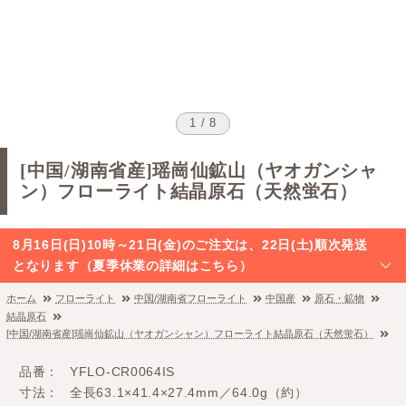
1 / 8
[中国/湖南省産]瑶崗仙鉱山（ヤオガンシャ
ン）フローライト結晶原石（天然蛍石）
8月16日(日)10時～21日(金)のご注文は、22日(土)順次発送
となります（夏季休業の詳細はこちら）
ホーム
フローライト
中国/湖南省フローライト
中国産
原石・鉱物
結晶原石
[中国/湖南省産]瑶崗仙鉱山（ヤオガンシャン）フローライト結晶原石（天然蛍石）
品番
YFLO-CR0064IS
寸法
全長63.1×41.4×27.4mm／64.0g（約）