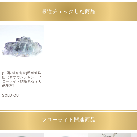
最近チェックした商品
[中国/湖南省産]瑶崗仙鉱
山（ヤオガンシャン）フ
ローライト結晶原石（天
然蛍石）
SOLD OUT
フローライト関連商品