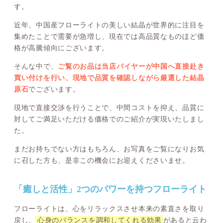
す。
近年、中国産フローライトの美しい結晶が世界的に注目を
集めたことで需要が急増し、現在では高品質なものほど価
格が高騰傾向にございます。
そんな中で、
ご覧のお品は当店バイヤーが中国へ直接赴き
買い付けを行い、現地で品質を確認しながら厳選した結晶
原石
でございます。
現地で直接交渉を行うことで、中間コストを抑え、品質に
対してご満足いただける価格でのご紹介が実現いたしまし
た。
まだお持ちでない方はもちろん、お写真をご覧になりお気
に召した方も、是非この機会にお迎えくださいませ。
「癒しと活性」2つのパワーを持つフローライト
フローライトは、心をリラックスさせ本来の素直さを取り
戻し、
心身のバランスを調和してくれる効果
があると云わ