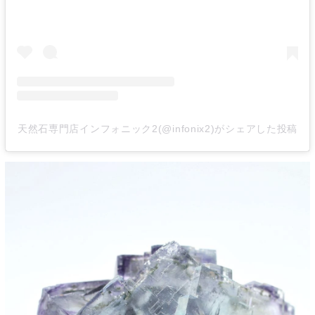
天然石専門店インフォニック2(@infonix2)がシェアした投稿