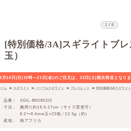
1 / 9
[特別価格/3A]スギライトブ
玉）
8月16日(日)10時～21日(金)のご注文は、22日(土)順次発送と
ホーム
スギライト
パープルスギライト
ブレスレット
[特別価格/3A]スギラ
品番
SGIL-BR0803IS
寸法
腕周り約16.5-17cm（サイズ変更可）
8.2〜8.4mm玉×23個／22.5g（約）
産地
南アフリカ