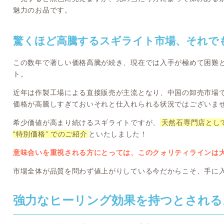
魅力のお品です。
驚くほど高騰するスギライト市場、それで
この数年で著しい価格高騰が続き、現在では入手が極めて困難
ト。
近年は作製工場による直接販売が主流となり、中国の卸売市場
価格が高騰しすぎておいそれと仕入れられる状況ではございま
希少価値が高まり続けるスギライトですが、
天然石専門店とし
“特別価格” でのご紹介
といたしました！
意味合いを重視される方にとっては、このクォリティラインは
市場全体が品質を問わず値上がりしている今だからこそ、手に
強力なヒーリング効果を持つとされる