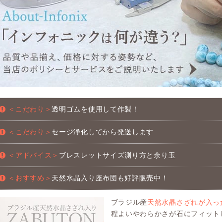
＜こだわり＞
透明ゴムを使用して作製！
＜こだわり＞
セージ浄化してから発送します
＜アドバイス＞
ブレスレットサイズ測り方と余り玉
＜おすすめ＞
天然水晶入り座布団も好評販売中！
ブラジル産
天然水晶さざれが入っ
程よいやわらかさが石にフィット