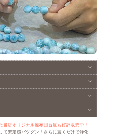
た当店オリジナル座布団台座も好評販売中！
して安定感バツグン！さらに置くだけで浄化