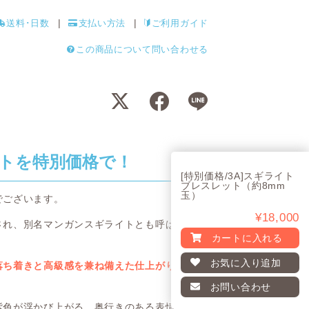
送料･日数
支払い方法
ご利用ガイド
この商品について問い合わせる
トを特別価格で！
[特別価格/3A]スギライト
ブレスレット（約8mm
玉）
でございます。
¥18,000
され、別名マンガンスギライトとも呼ばれ
カートに入れる
お気に入り
追加
落ち着きと高級感を兼ね備えた仕上がりと
お問い合わせ
紫色が浮かび上がる、奥行きのある表情が