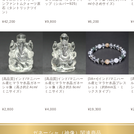
ンファントムクォーツ原
ップ（シルバー925）
m/小さめサイズ）
石（タントリックツイ
ン）
¥
42,200
¥
9,800
¥
6,200
¥
[高品質]インド/マニハー
[高品質]インド/マニハー
[3A++]インド/マニハー
[
ル産ヒマラヤ水晶ガネー
ル産ヒマラヤ水晶ガネー
ル産ヒマラヤ水晶ブレス
シャ像（高さ約2.4cm/
シャ像（高さ約3.6cm/
レット（約8mm玉・ミ
シ
ミニサイズ）
ミニサイズ）
ックスタイプ）
¥
2,800
¥
4,000
¥
19,300
¥
ガネーシャ（神像）関連商品