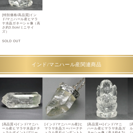
[特別価格/高品質]イン
ド/マニハール産ヒマラ
ヤ水晶ガネーシャ像（高
さ約3.0cm/ミニサイ
ズ）
SOLD OUT
インド/マニハール産関連商品
[高品質+]インド/マニハ
[インド/マニハール産]ヒ
[高品質++]インド/マニ
[
ール産ヒマラヤ水晶ナチ
マラヤ水晶スーパーナチ
ハール産ヒマラヤ水晶ガ
ュラルポイント/グリー
ュラル原石ペンダントト
ネーシャ像（高さ約4.7c
シ