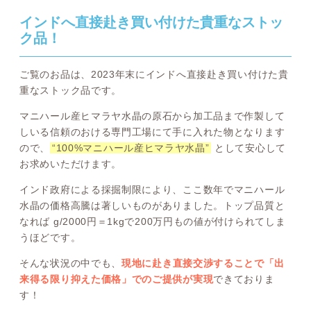
インドへ直接赴き買い付けた貴重なストッ
ク品！
ご覧のお品は、2023年末にインドへ直接赴き買い付けた貴
重なストック品です。
マニハール産ヒマラヤ水晶の原石から加工品まで作製して
しいる信頼のおける専門工場にて手に入れた物となります
ので、
“100%マニハール産ヒマラヤ水晶”
として安心して
お求めいただけます。
インド政府による採掘制限により、ここ数年でマニハール
水晶の価格高騰は著しいものがありました。トップ品質と
なれば g/2000円＝1kgで200万円もの値が付けられてしま
うほどです。
そんな状況の中でも、
現地に赴き直接交渉することで「出
来得る限り抑えた価格」でのご提供が実現
できておりま
す！