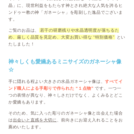
晶」に、現世利益をもたらす神とされ絶大な人気を誇るヒ
ンドゥー教の神「ガネーシャ」を彫刻した逸品でございま
す。
ご覧のお品は、
若干の研磨残りや水晶透明度が落ちるた
め、厳しく品質を見定め、大変お買い得な “特別価格”
とい
たしました！
神々しくも愛嬌あるミニサイズのガネーシャ像
☆
手に隠れる程よい大きさの水晶ガネーシャ像は、
すべてイ
ンド職人による手彫りで作られた “１点物”
です。一つ一
つの表情が異なり、神々しさだけでなく、よくみるとどこ
か愛嬌もあります。
そのため、気に入った彫りのガネーシャ像と出会えた場合
は
出会いと直感を大切に
、前向きにお迎え入れることをお
薦めいたします。