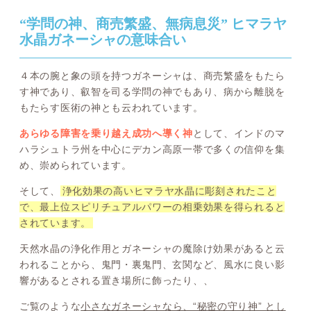
“学問の神、商売繁盛、無病息災” ヒマラヤ
水晶ガネーシャの意味合い
４本の腕と象の頭を持つガネーシャは、商売繁盛をもたら
す神であり、叡智を司る学問の神でもあり、病から離脱を
もたらす医術の神とも云われています。
あらゆる障害を乗り越え成功へ導く神
として、インドのマ
ハラシュトラ州を中心にデカン高原一帯で多くの信仰を集
め、崇められています。
そして、
浄化効果の高いヒマラヤ水晶に彫刻されたこと
で、最上位スピリチュアルパワーの相乗効果を得られると
されています。
天然水晶の浄化作用とガネーシャの魔除け効果があると云
われることから、鬼門・裏鬼門、玄関など、風水に良い影
響があるとされる置き場所に飾ったり、、
ご覧のような
小さなガネーシャなら、“秘密の守り神” とし