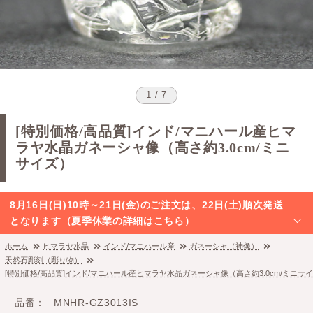
1 / 7
[特別価格/高品質]インド/マニハール産ヒマ
ラヤ水晶ガネーシャ像（高さ約3.0cm/ミニ
サイズ）
8月16日(日)10時～21日(金)のご注文は、22日(土)順次発送
となります（夏季休業の詳細はこちら）
ホーム
ヒマラヤ水晶
インド/マニハール産
ガネーシャ（神像）
天然石彫刻（彫り物）
[特別価格/高品質]インド/マニハール産ヒマラヤ水晶ガネーシャ像（高さ約3.0cm/ミニサ
品番
MNHR-GZ3013IS