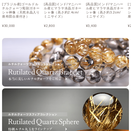
[ブラジル産]ゴールドル
[高品質]インド/マニハー
[高品質]インド/マニハー
[
チルクォーツ彫刻ガネー
ル産ヒマラヤ水晶ガネー
ル産ヒマラヤ水晶ガネー
シャ神像（天然水晶入り
シャ像（高さ約2.4cm/
シャ像（高さ約3.2cm/
座布団台座付き）
ミニサイズ）
ミニサイズ）
¥
30,000
¥
2,800
¥
3,400
¥