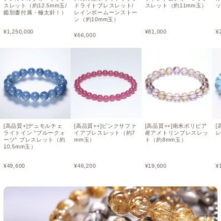
スレット（約12.5mm玉/
ドライトブレスレット/
スレット（約11mm玉）
ッ
鑑別書付属・極太針！）
レインボームーンストー
ン（約10mm玉）
¥
1,250,000
¥
81,000
¥
¥
66,000
[高品質+]デュモルチェ
[高品質++]ピンクサファ
[高品質++]南米ボリビア
[
ライトイン “ブルークォ
イアブレスレット（約7
産アメトリンブレスレッ
レ
ーツ” ブレスレット（約
mm玉）
ト（約8mm玉）
10.5mm玉）
¥
49,600
¥
46,200
¥
19,600
¥