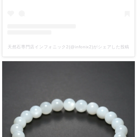
天然石専門店インフォニック2(@infonix2)がシェアした投稿