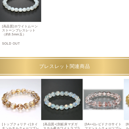
[高品質]ホワイトムーン
ストーンブレスレット
（約8.5mm玉）
SOLD OUT
ブレスレット関連商品
[トップクォリティ]タイ
[高品質+]別鉱床マダガ
[3A++]レピドクロサイト
[
チンルチルクォーツブレ
スカル産ホワイトラブラ
ファントムクォーツブレ