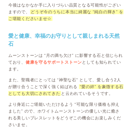
今後はなかなか手に入りづらい品質となる可能性がござい
ますので、
どうぞ今のうちに本当に綺麗な “純白の輝き” を
ご堪能くださいませ☆
愛と健康、幸福のお守りとして親しまれる天然
石
ムーンストーンは “月の満ち欠け” に影響する石と信じられ
ており、
健康を守るサポートストーン
としても知られてい
ます。
また、聖職者にとっては “神聖な石” として、愛し合う2人
が贈り合うことで深く強く結ばれる
“愛の絆” を象徴する石
としても大切にされてきた
と云われているそうです。
より身近にご堪能いただけるよう “可能な限り価格も抑え
ました” ので、ホワイトムーンストーンの優しい光に癒さ
れる美しいブレスレットをどうぞこの機会にお楽しみくだ
さいませ。