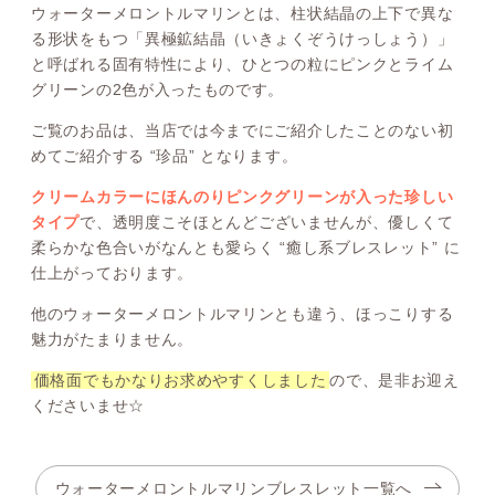
ウォーターメロントルマリンとは、柱状結晶の上下で異な
る形状をもつ「異極鉱結晶（いきょくぞうけっしょう）」
と呼ばれる固有特性により、ひとつの粒にピンクとライム
グリーンの2色が入ったものです。
ご覧のお品は、当店では今までにご紹介したことのない初
めてご紹介する “珍品” となります。
クリームカラーにほんのりピンクグリーンが入った珍しい
タイプ
で、透明度こそほとんどございませんが、優しくて
柔らかな色合いがなんとも愛らく “癒し系ブレスレット” に
仕上がっております。
他のウォーターメロントルマリンとも違う、ほっこりする
魅力がたまりません。
価格面でもかなりお求めやすくしました
ので、是非お迎え
くださいませ☆
ウォーターメロントルマリンブレスレット一覧へ