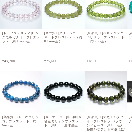
[トップクォリティ]ピン
[高品質+]グリーンガー
[高品質++]パキスタン産
[
クモルガナイトブレスレ
ネットブレスレット（約
ペリドットブレスレット
ット（約8.5mm玉）
8.5mm玉）
（約8mm玉）
（
¥
48,700
¥
25,600
¥
78,500
¥
[高品質]ペルー産クリソ
[セミオーダー]中国/山東
[高品質++]天然モルダバ
[
コラブレスレット（約8.
省産モリオンブレスレッ
イトブレスレット/ラウ
5mm玉）
ト（約10mm黒水晶玉）
ンドビーズ（約10.5玉/
（
極僅かな欠け玉有※ほぼ