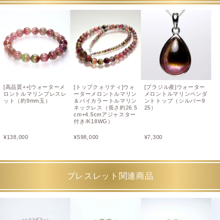
[高品質++]ウォーターメ
[トップクォリティ]ウォ
[ブラジル産]ウォーター
ロントルマリンブレスレ
ーターメロントルマリン
メロントルマリンペンダ
ット（約9mm玉）
＆バイカラートルマリン
ントトップ（シルバー9
ネックレス（長さ約26.5
25）
cm+4.5cmアジャスター
付き/K18WG）
¥
138,000
¥
598,000
¥
7,300
ブレスレット関連商品