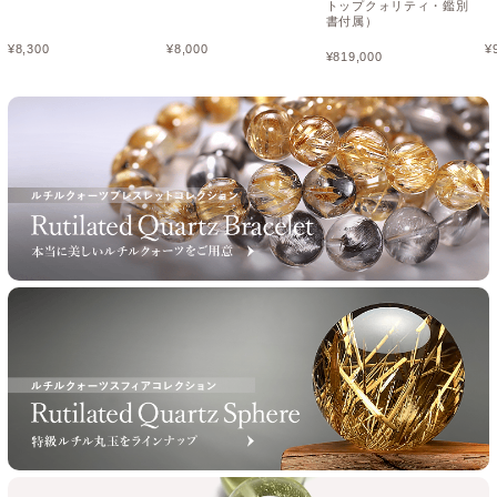
トップクォリティ・鑑別
書付属）
¥
8,300
¥
8,000
¥
¥
819,000