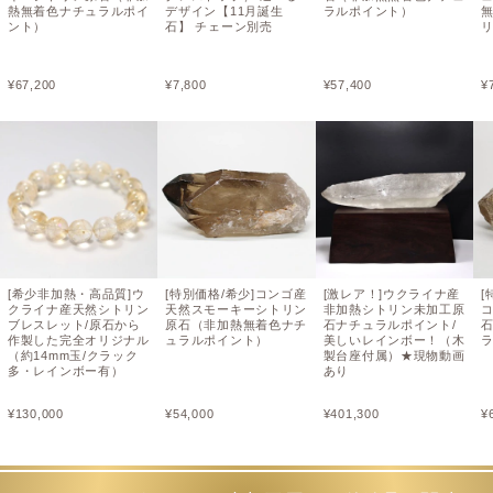
熱無着色ナチュラルポイ
デザイン【11月誕生
ラルポイント）
ント）
石】 チェーン別売
¥
67,200
¥
7,800
¥
57,400
¥
[希少非加熱・高品質]ウ
[特別価格/希少]コンゴ産
[激レア！]ウクライナ産
[
クライナ産天然シトリン
天然スモーキーシトリン
非加熱シトリン未加工原
ブレスレット/原石から
原石（非加熱無着色ナチ
石ナチュラルポイント/
作製した完全オリジナル
ュラルポイント）
美しいレインボー！（木
（約14mm玉/クラック
製台座付属）★現物動画
多・レインボー有）
あり
¥
130,000
¥
54,000
¥
401,300
¥