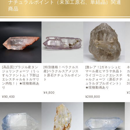
ナチュラルポイント（未加工原石、単結晶）関連
商品
[高品質]ブラジル産タン
[特別価格！ベラクルス
[激レア！]ガネッシュヒ
ジェリンクォーツ（うっ
産]ベラクルスアメジス
マール産ヒマラヤ水晶ト
すらファントム！下部は
ト原石ナチュラルポイン
ライゴーニックエレスチ
エレスチャル＆トルマリ
ト
ャルクォーツ（原石ナチ
ン内包！）★現物動画あ
ュラルダブルポイント）
3
り
★現物動画あり
¥
4,800
¥
¥
90,400
¥
288,800