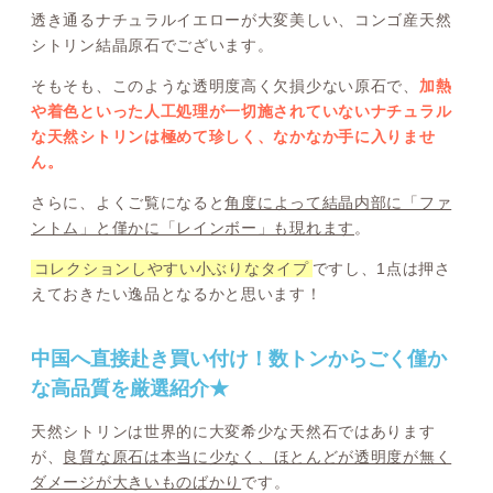
透き通るナチュラルイエローが大変美しい、コンゴ産天然
シトリン結晶原石でございます。
そもそも、このような透明度高く欠損少ない原石で、
加熱
や着色といった人工処理が一切施されていないナチュラル
な天然シトリンは極めて珍しく、なかなか手に入りませ
ん。
さらに、よくご覧になると
角度によって結晶内部に「ファ
ントム」と僅かに「レインボー」も現れます
。
コレクションしやすい小ぶりなタイプ
ですし、1点は押さ
えておきたい逸品となるかと思います！
中国へ直接赴き買い付け！数トンからごく僅か
な高品質を厳選紹介★
天然シトリンは世界的に大変希少な天然石ではあります
が、
良質な原石は本当に少なく、ほとんどが透明度が無く
ダメージが大きいものばかり
です。