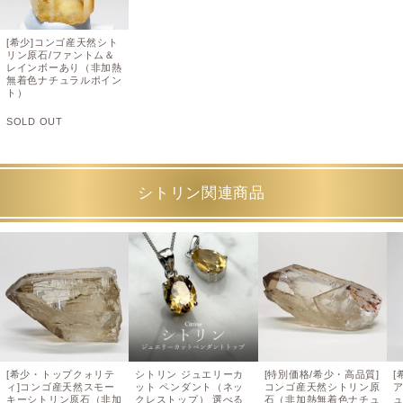
[希少]コンゴ産天然シト
リン原石/ファントム＆
レインボーあり（非加熱
無着色ナチュラルポイン
ト）
SOLD OUT
シトリン関連商品
[希少・トップクォリテ
シトリン ジュエリーカ
[特別価格/希少・高品質]
[
ィ]コンゴ産天然スモー
ット ペンダント（ネッ
コンゴ産天然シトリン原
キーシトリン原石（非加
クレストップ） 選べる
石（非加熱無着色ナチュ