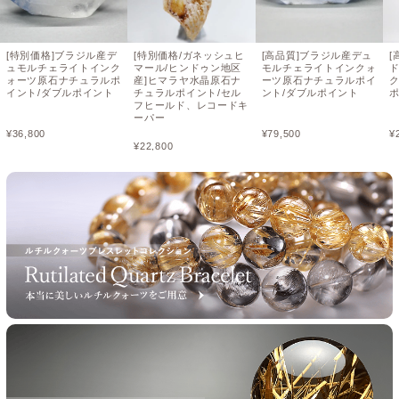
[特別価格]ブラジル産デ
[特別価格/ガネッシュヒ
[高品質]ブラジル産デュ
[
ュモルチェライトインク
マール/ヒンドゥン地区
モルチェライトインクォ
ォーツ原石ナチュラルポ
産]ヒマラヤ水晶原石ナ
ーツ原石ナチュラルポイ
イント/ダブルポイント
チュラルポイント/セル
ント/ダブルポイント
フヒールド、レコードキ
ーパー
¥
36,800
¥
79,500
¥
¥
22,800