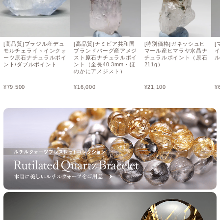
[高品質]ブラジル産デュ
[高品質]ナミビア共和国
[特別価格]ガネッシュヒ
[
モルチェライトインクォ
ブランドバーグ産アメジ
マール産ヒマラヤ水晶ナ
ーツ原石ナチュラルポイ
スト原石ナチュラルポイ
チュラルポイント（原石
ント/ダブルポイント
ント（全長40.3mm・ほ
211g）
のかにアメジスト）
¥
79,500
¥
16,000
¥
21,100
¥