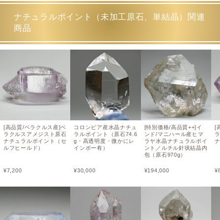
ナチュラルポイント（未加工原石、単結晶）関連
商品
[高品質/ベラクルス産]ベ
コロンビア産水晶ナチュ
[特別価格/高品質++]イ
[
ラクルスアメジスト原石
ラルポイント（原石74.6
ンド/マニハール産ヒマ
ナチュラルポイント（セ
g・高透明度・微かにレ
ラヤ水晶ナチュラルポイ
ルフヒールド）
インボー有）
ント／ルチル針状結晶内
包（原石970g）
¥
7,200
¥
30,000
¥
194,000
¥