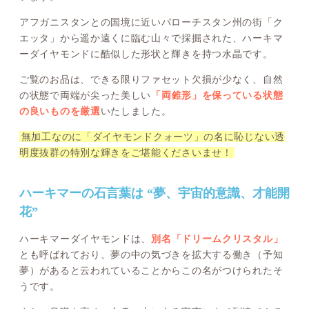
アフガニスタンとの国境に近いバローチスタン州の街「ク
エッタ」から遥か遠くに臨む山々で採掘された、ハーキマ
ーダイヤモンドに酷似した形状と輝きを持つ水晶です。
ご覧のお品は、できる限りファセット欠損が少なく、自然
の状態で両端が尖った美しい
「両錐形」を保っている状態
の良いものを厳選
いたしました。
無加工なのに「ダイヤモンドクォーツ」の名に恥じない透
明度抜群の特別な輝きをご堪能くださいませ！
ハーキマーの石言葉は “夢、宇宙的意識、才能開
花”
ハーキマーダイヤモンドは、
別名「ドリームクリスタル」
とも呼ばれており、夢の中の気づきを拡大する働き（予知
夢）があると云われていることからこの名がつけられたそ
うです。