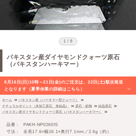
1 / 8
パキスタン産ダイヤモンドクォーツ原石
（パキスタンハーキマー）
8月16日(日)10時～21日(金)のご注文は、22日(土)順次発送
となります（夏季休業の詳細はこちら）
ホーム
パキスタン産（ハーキマー型クォーツ）
ナチュラルポイント（未加工原石、単結晶）
原石・鉱物
結晶原石
パキスタン産ダイヤモンドクォーツ原石（パキスタンハーキマー）
品番
PAKH-NP0260IS
寸法
全長17.6×幅16.1×奥行7.1mm／2.6g（約）