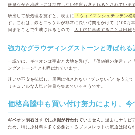
微量ながら地球上には存在しない物質も含まれるとされていま
研磨して酸処理を施すと、表面に
「ウィドマンシュテッテン構
す。これは、鉄とニッケルが非常に長い時間をかけて（100万
固まることで生成されるもので、
人工的に再現することは困難
強力なグラウディングストーンと呼ばれる
一説では、ギベオンは宇宙と大地を繋げ、「価値観の創造」と「
ングストーン” とも呼ばれています。
迷いや不安を払拭し、周囲に流されない “ブレない心” を支え
リチュアルな人気と注目を集めているそうです。
価格高騰中も買い付け努力により、今
ギベオン隕石はすでに採掘が行われていません。
過去にナミビ
ため、特に原材料を多く必要とするブレスレットの流通は限ら