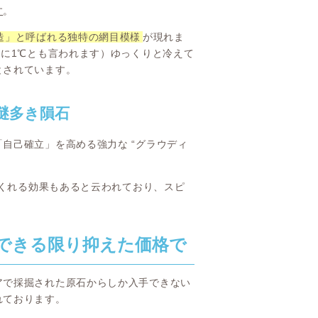
す
。
造」と呼ばれる独特の網目模様
が現れま
年に1℃とも言われます）ゆっくりと冷えて
とされています。
謎多き隕石
自己確立」を高める強力な “グラウディ
てくれる効果もあると云われており、スピ
できる限り抑えた価格で
アで採掘された原石からしか入手できない
れております。