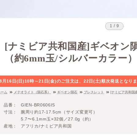
1 / 9
[ナミビア共和国産]ギベオン
（約6mm玉/シルバーカラー
8月16日(日)10時～21日(金)のご注文は、22日(土)順次発送と
ホーム
メテオライト（隕石系）
ギベオン隕石
ブレスレット
[ナミビア共和国
品番
GIEN-BR0606IS
寸法
腕周り約17-17.5cm（サイズ変更可）
5.7〜6.1mm玉×32個／27.0g（約）
産地
アフリカ/ナミビア共和国