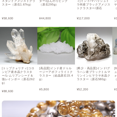
スタンドアメジストクラ
ター/ほんのりピンク
ィ]インド/マハラシュト
スター（原石1.67kg）
（原石295g）
ラ州産ブラックアメジス
トクラスター/原石
¥
58,600
¥
44,800
¥
117,000
¥
[トップクォリティ]コロ
[高品質]インド産ドゥル
[希少・高品質]インド/グ
[
ンビア産水晶クラスタ
ージーアポフィライトク
ラハン産ブラックトルマ
ー/レムリアンシード＆
ラスター（結晶原石15.4
リンインヒマラヤ水晶ク
強レインボー（原石262
g）
ラスター（原石580g）
（
g）
¥
5,800
¥
52,200
¥
¥
88,600