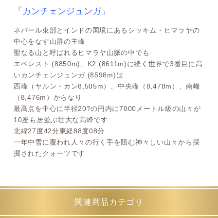
「
カンチェンジュンガ」
ネパール東部とインドの国境にあるシッキム・ヒマラヤの
中心をなす山群の主峰
聖なる山と呼ばれるヒマラヤ山脈の中でも
エベレスト (8850m)、K2 (8611m)に続く世界で3番目に高
いカンチェンジュンガ (8598m)は
西峰（ヤルン・カン8,505m）、中央峰（8,478m）、南峰
（8,476m）からなり
最高点を中心に半径20?の円内に7000メートル級の山々が
10座も居並ぶ壮大な高峰です
北緯27度42分東経88度08分
一年中雪に覆われ人々の行く手を阻む神々しい山々から採
掘されたクォーツです
関連商品カテゴリ