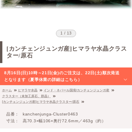
1 / 13
[カンチェンジュンガ産]ヒマラヤ水晶クラス
ター/原石
8月16日(日)10時～21日(金)のご注文は、22日(土)順次発送
となります（夏季休業の詳細はこちら）
ホーム
ヒマラヤ水晶
インド・ネパール国境/カンチェンジュンガ産
クラスター（未加工原石、群晶）
[カンチェンジュンガ産]ヒマラヤ水晶クラスター/原石
品番
kanchenjunga-Cluster0463
寸法
高70.3×幅106×奥行72.6mm／463g（約）