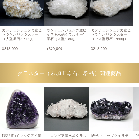
カンチェンジュンガ産ヒ
カンチェンジュンガ産ヒ
カンチェンジュンガ産ヒ
マラヤ水晶クラスター
マラヤ水晶クラスター/
マラヤ水晶クラスター
（大型原石2.81kg）
原石（大型4.0kg）
（中大型原石1.46kg）
¥
348,000
¥
320,000
¥
218,000
クラスター（未加工原石、群晶）関連商品
[高品質++]ウルグアイ産
コロンビア産水晶クラス
[希少・トップクォリテ
[