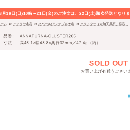
8月16日(日)10時～21日(金)のご注文は、22日(土)順次発送と
ホーム
ヒマラヤ水晶
ネパール/アンナプルナ産
クラスター（未加工原石、群晶）
品番
ANNAPURNA-CLUSTER205
寸法
高45.1×幅43.8×奥行32mm／47.4g（約）
SOLD OUT
お買い上げ有難うござい