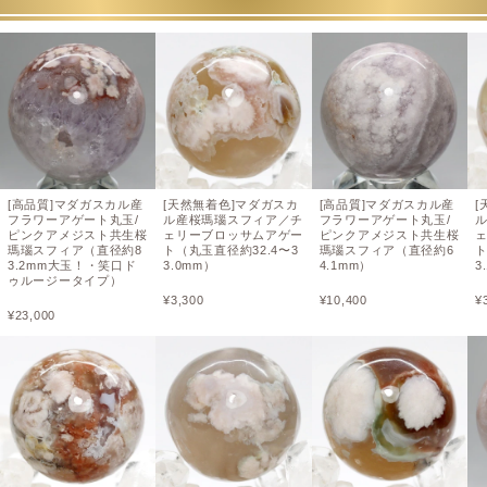
[高品質]マダガスカル産
[天然無着色]マダガスカ
[高品質]マダガスカル産
[
フラワーアゲート丸玉/
ル産桜瑪瑙スフィア／チ
フラワーアゲート丸玉/
ピンクアメジスト共生桜
ェリーブロッサムアゲー
ピンクアメジスト共生桜
瑪瑙スフィア（直径約8
ト（丸玉直径約32.4〜3
瑪瑙スフィア（直径約6
ト
3.2mm大玉！・笑口ド
3.0mm）
4.1mm）
3
ゥルージータイプ）
¥
3,300
¥
10,400
¥
¥
23,000