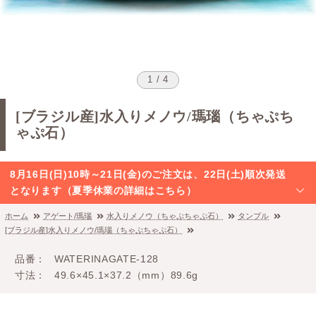
1 / 4
[ブラジル産]水入りメノウ/瑪瑙（ちゃぷち
ゃぷ石）
8月16日(日)10時～21日(金)のご注文は、22日(土)順次発送
となります（夏季休業の詳細はこちら）
ホーム
アゲート/瑪瑙
水入りメノウ（ちゃぷちゃぷ石）
タンブル
[ブラジル産]水入りメノウ/瑪瑙（ちゃぷちゃぷ石）
品番
WATERINAGATE-128
寸法
49.6×45.1×37.2（mm）89.6g