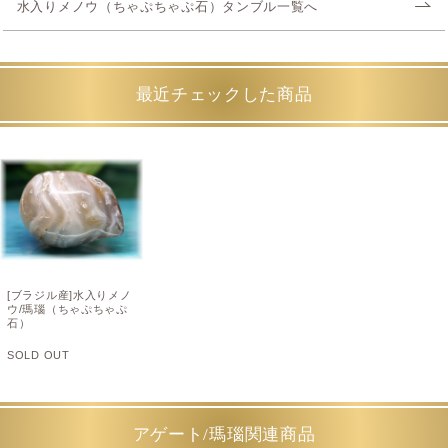
水入りメノウ（ちゃぷちゃぷ石）タンブル一覧へ
最近チェックした商品
[ブラジル産]水入りメノ
ウ/瑪瑙（ちゃぷちゃぷ
石）
SOLD OUT
アゲート/瑪瑙関連商品