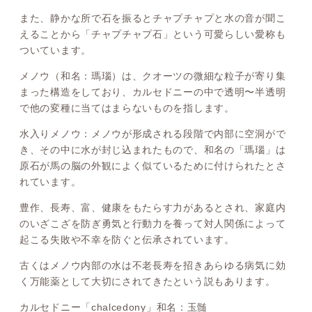
また、静かな所で石を振るとチャプチャプと水の音が聞こ
えることから「チャプチャプ石」という可愛らしい愛称も
ついています。
メノウ（和名：瑪瑙）は、クオーツの微細な粒子が寄り集
まった構造をしており、カルセドニーの中で透明〜半透明
で他の変種に当てはまらないものを指します。
水入りメノウ：メノウが形成される段階で内部に空洞がで
き、その中に水が封じ込まれたもので、和名の「瑪瑙」は
原石が馬の脳の外観によく似ているために付けられたとさ
れています。
豊作、長寿、富、健康をもたらす力があるとされ、家庭内
のいざこざを防ぎ勇気と行動力を養って対人関係によって
起こる失敗や不幸を防ぐと伝承されています。
古くはメノウ内部の水は不老長寿を招きあらゆる病気に効
く万能薬として大切にされてきたという説もあります。
カルセドニー「chalcedony」和名：玉髄