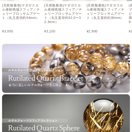
[天然無着色]マダガスカ
[天然無着色]マダガスカ
[天然無着色]マダガスカ
[
ル産桜瑪瑙スフィア／チ
ル産桜瑪瑙スフィア／チ
ル産桜瑪瑙スフィア／チ
ェリーブロッサムアゲー
ェリーブロッサムアゲー
ェリーブロッサムアゲー
ト（丸玉直径約34mm）
ト（丸玉直径約32.0〜3
ト（丸玉直径約30mm）
2.3mm）
9
¥
3,000
¥
3,100
¥
2,800
¥