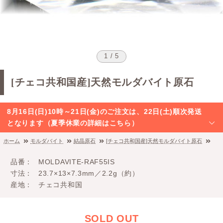
1 / 5
[チェコ共和国産]天然モルダバイト原石
8月16日(日)10時～21日(金)のご注文は、22日(土)順次発送
となります（夏季休業の詳細はこちら）
ホーム
モルダバイト
結晶原石
[チェコ共和国産]天然モルダバイト原石
品番
MOLDAVITE-RAF55IS
寸法
23.7×13×7.3mm／2.2g（約）
産地
チェコ共和国
SOLD OUT