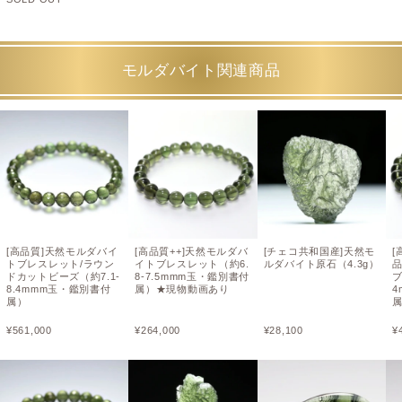
モルダバイト関連商品
[高品質]天然モルダバイ
[高品質++]天然モルダバ
[チェコ共和国産]天然モ
[
トブレスレット/ラウン
イトブレスレット（約6.
ルダバイト原石（4.3g）
ドカットビーズ（約7.1-
8-7.5mmm玉・鑑別書付
ブ
8.4mmm玉・鑑別書付
属）★現物動画あり
4
属）
¥
561,000
¥
264,000
¥
28,100
¥