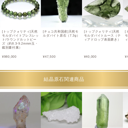
[トップクォリティ]天然
[チェコ共和国産]天然モ
[トップクォリティ]天然
[
モルダバイトブレスレッ
ルダバイト原石（7.3g）
モルダバイトルース（テ
ト/ラウンドカットビー
ィアドロップ表面磨き）
ズ（約8.3-9.2mmm玉・
鑑別書付属）
¥
980,000
¥
47,500
¥
40,000
¥
結晶原石関連商品