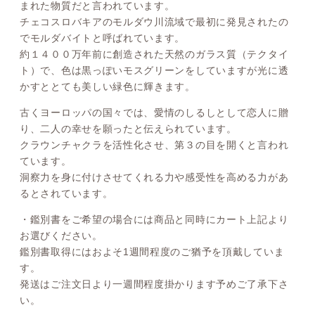
まれた物質だと言われています。
チェコスロバキアのモルダウ川流域で最初に発見されたの
でモルダバイトと呼ばれています。
約１４００万年前に創造された天然のガラス質（テクタイ
ト）で、色は黒っぽいモスグリーンをしていますが光に透
かすととても美しい緑色に輝きます。
古くヨーロッパの国々では、愛情のしるしとして恋人に贈
り、二人の幸せを願ったと伝えられています。
クラウンチャクラを活性化させ、第３の目を開くと言われ
ています。
洞察力を身に付けさせてくれる力や感受性を高める力があ
るとされています。
・鑑別書をご希望の場合には商品と同時にカート上記より
お選びください。
鑑別書取得にはおよそ1週間程度のご猶予を頂戴していま
す。
発送はご注文日より一週間程度掛かります予めご了承下さ
い。