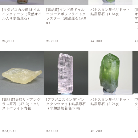
[マダガスカル産]オイル
[高品質]インド産ドゥル
パキスタン産ペリドット
[
インクォーツ（天然オイ
ージーアポフィライトク
結晶原石（1.64g）
ル入り水晶原石）
ラスター（結晶原石19.0
g）
¥
6,800
¥
5,800
¥
4,000
¥
[高品質]天然リビアング
[アフガニスタン産]ピン
パキスタン産ペリドット
[
ラス原石（47.2g・クリ
ククンツァイト結晶原石
結晶原石（2.24g）
ストバライト内包）
（非加熱無着色/6.9g）
（
¥
23,600
¥
3,000
¥
5,200
¥