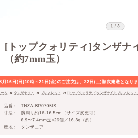
1 / 8
[トップクォリティ]タンザナ
（約7mm玉）
8月16日(日)10時～21日(金)のご注文は、22日(土)順次発送と
ホーム
タンザナイト
ブレスレット
[トップクォリティ]タンザナイトブレスレット
品番
TNZA-BR0705IS
寸法
腕周り約16-16.5cm（サイズ変更可）
6.9〜7.4mm玉×26個／16.3g（約）
産地
タンザニア