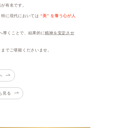
葉が有名です。
、特に現代においては
“美” を養う心が人
長へ導くことで、結果的に
精神を安定させ
々までご堪能くださいませ。
へ
も見る