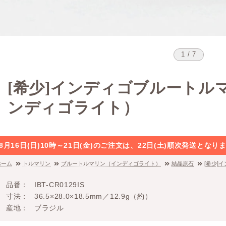
1 / 7
[希少]インディゴブルートル
ンディゴライト）
8月16日(日)10時～21日(金)のご注文は、22日(土)順次発送と
ホーム
トルマリン
ブルートルマリン（インディゴライト）
結晶原石
[希少]
品番
IBT-CR0129IS
寸法
36.5×28.0×18.5mm／12.9g（約）
産地
ブラジル