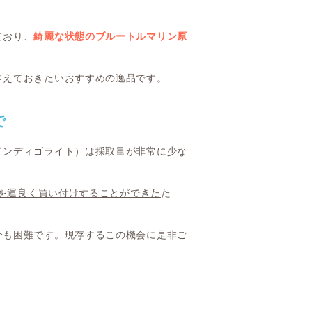
ており、
綺麗な状態のブルートルマリン原
さえておきたいおすすめの逸品です。
で
インディゴライト）は採取量が非常に少な
 を運良く買い付けすることができた
た
介も困難です。現存するこの機会に是非ご