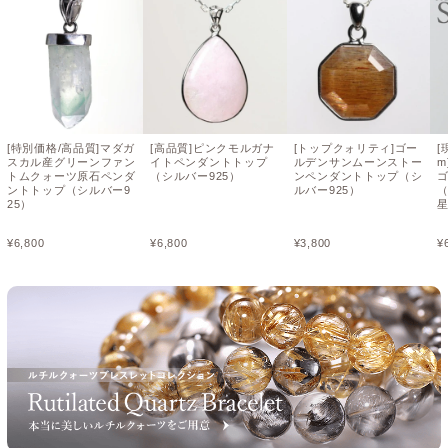
[特別価格/高品質]マダガ
[高品質]ピンクモルガナ
[トップクォリティ]ゴー
[
スカル産グリーンファン
イトペンダントトップ
ルデンサンムーンストー
m
トムクォーツ原石ペンダ
（シルバー925）
ンペンダントトップ（シ
ントトップ（シルバー9
ルバー925）
25）
¥
6,800
¥
6,800
¥
3,800
¥