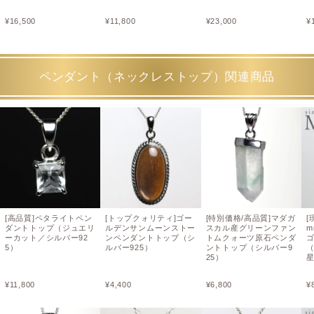
¥
16,500
¥
11,800
¥
23,000
¥
ペンダント（ネックレストップ）関連商品
[高品質]ペタライトペン
[トップクォリティ]ゴー
[特別価格/高品質]マダガ
[
ダントトップ（ジュエリ
ルデンサンムーンストー
スカル産グリーンファン
m
ーカット／シルバー92
ンペンダントトップ（シ
トムクォーツ原石ペンダ
5）
ルバー925）
ントトップ（シルバー9
25）
¥
11,800
¥
4,400
¥
6,800
¥