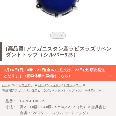
1 / 6
[高品質]アフガニスタン産ラピスラズリペン
ダントトップ（シルバー925）
8月16日(日)10時～21日(金)のご注文は、22日(土)順次発送
となります（夏季休業の詳細はこちら）
ホーム
ラピスラズリ
ペンダント（ネックレストップ）
[高品質]アフガニスタン産ラピスラズリペンダントトップ（シルバー925）
品番
LAPI-PT002IS
寸法
高21.1×幅11.4×厚7.5mm／2.6g（約）※金具含む
金具：SV925 （ロジウムコーティング）