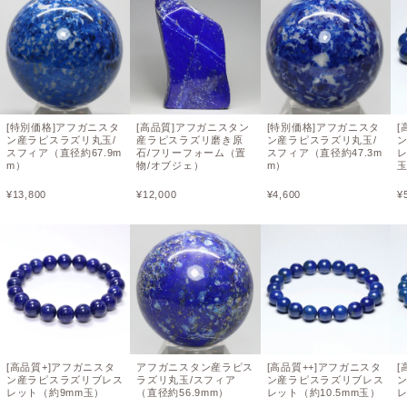
[特別価格]アフガニスタ
[高品質]アフガニスタン
[特別価格]アフガニスタ
[
ン産ラピスラズリ丸玉/
産ラピスラズリ磨き原
ン産ラピスラズリ丸玉/
スフィア（直径約67.9m
石/フリーフォーム（置
スフィア（直径約47.3m
レ
m）
物/オブジェ）
m）
¥
13,800
¥
12,000
¥
4,600
¥
[高品質+]アフガニスタ
アフガニスタン産ラピス
[高品質++]アフガニスタ
[
ン産ラピスラズリブレス
ラズリ丸玉/スフィア
ン産ラピスラズリブレス
レット（約9mm玉）
（直径約56.9mm）
レット（約10.5mm玉）
レ