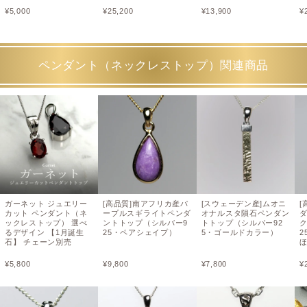
¥
5,000
¥
25,200
¥
13,900
¥
ペンダント（ネックレストップ）関連商品
ガーネット ジュエリー
[高品質]南アフリカ産パ
[スウェーデン産]ムオニ
[
カット ペンダント（ネ
ープルスギライトペンダ
オナルスタ隕石ペンダン
ックレストップ） 選べ
ントトップ（シルバー9
トトップ（シルバー92
るデザイン 【1月誕生
25・ペアシェイプ）
5・ゴールドカラー）
2
石】 チェーン別売
¥
5,800
¥
9,800
¥
7,800
¥