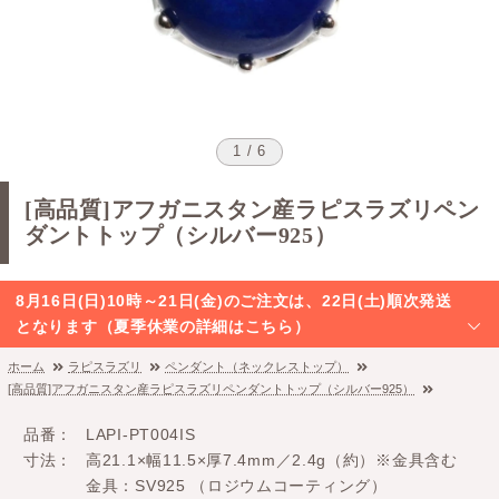
1 / 6
[高品質]アフガニスタン産ラピスラズリペン
ダントトップ（シルバー925）
8月16日(日)10時～21日(金)のご注文は、22日(土)順次発送
となります（夏季休業の詳細はこちら）
ホーム
ラピスラズリ
ペンダント（ネックレストップ）
[高品質]アフガニスタン産ラピスラズリペンダントトップ（シルバー925）
品番
LAPI-PT004IS
寸法
高21.1×幅11.5×厚7.4mm／2.4g（約）※金具含む
金具：SV925 （ロジウムコーティング）