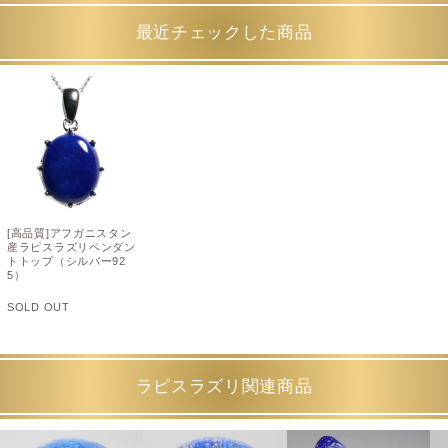
最近チェックした商品
[高品質]アフガニスタン
産ラピスラズリペンダン
トトップ（シルバー92
5）
SOLD OUT
ラピスラズリ関連商品