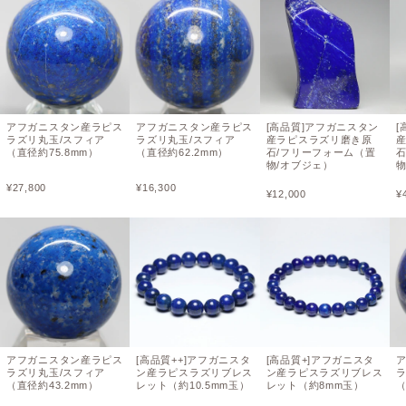
アフガニスタン産ラピス
アフガニスタン産ラピス
[高品質]アフガニスタン
[
ラズリ丸玉/スフィア
ラズリ丸玉/スフィア
産ラピスラズリ磨き原
（直径約75.8mm）
（直径約62.2mm）
石/フリーフォーム（置
物/オブジェ）
物
¥
27,800
¥
16,300
¥
12,000
¥
アフガニスタン産ラピス
[高品質++]アフガニスタ
[高品質+]アフガニスタ
ラズリ丸玉/スフィア
ン産ラピスラズリブレス
ン産ラピスラズリブレス
ラ
（直径約43.2mm）
レット（約10.5mm玉）
レット（約8mm玉）
（