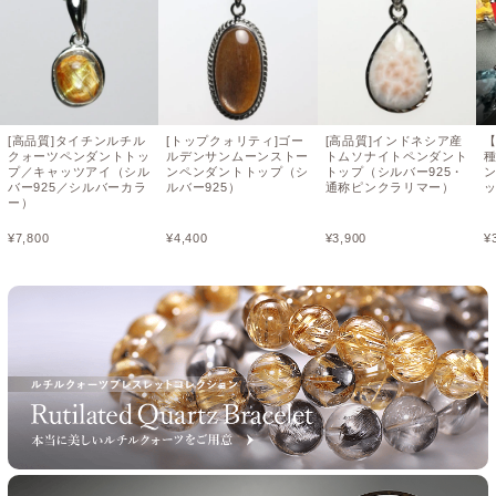
[高品質]タイチンルチル
[トップクォリティ]ゴー
[高品質]インドネシア産
クォーツペンダントトッ
ルデンサンムーンストー
トムソナイトペンダント
プ／キャッツアイ（シル
ンペンダントトップ（シ
トップ（シルバー925・
バー925／シルバーカラ
ルバー925）
通称ピンクラリマー）
ー）
¥
7,800
¥
4,400
¥
3,900
¥