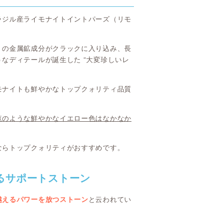
ラジル産ライモナイトイントパーズ（リモ
）の金属鉱成分がクラックに入り込み、長
なディテールが誕生した “大変珍しいレ
モナイトも鮮やかなトップクォリティ品質
覧のような鮮やかなイエロー色はなかなか
ならトップクォリティがおすすめです。
るサポートストーン
越えるパワーを放つストーン
と云われてい