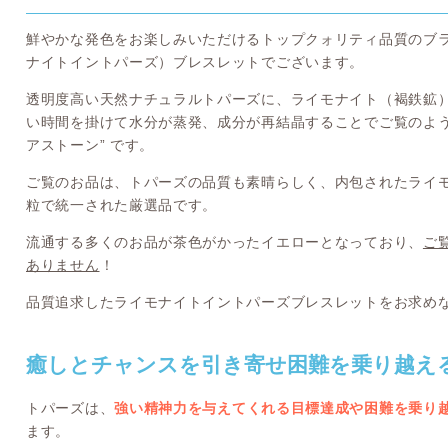
鮮やかな発色をお楽しみいただけるトップクォリティ品質のブ
ナイトイントパーズ）ブレスレットでございます。
透明度高い天然ナチュラルトパーズに、ライモナイト（褐鉄鉱
い時間を掛けて水分が蒸発、成分が再結晶することでご覧のよう
アストーン” です。
ご覧のお品は、トパーズの品質も素晴らしく、内包されたライ
粒で統一された厳選品です。
流通する多くのお品が茶色がかったイエローとなっており、
ご
ありません
！
品質追求したライモナイトイントパーズブレスレットをお求め
癒しとチャンスを引き寄せ困難を乗り越え
トパーズは、
強い精神力を与えてくれる目標達成や困難を乗り
ます。