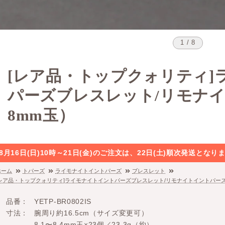
1 / 8
[レア品・トップクォリティ]
パーズブレスレット/リモナ
8mm玉）
8月16日(日)10時～21日(金)のご注文は、22日(土)順次発送と
ホーム
トパーズ
ライモナイトイントパーズ
ブレスレット
[レア品・トップクォリティ]ライモナイトイントパーズブレスレット/リモナイトイントパーズ
品番
YETP-BR0802IS
寸法
腕周り約16.5cm（サイズ変更可）
8.1〜8.4mm玉×23個／23.3g（約）