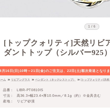
1 / 6
[トップクォリティ]天然リビ
ダントトップ（シルバー925
8月16日(日)10時～21日(金)のご注文は、22日(土)順次発送と
ホーム
リビアングラス
ペンダント（ネックレストップ）
[トップクォリティ]天
品番
LIBR-PT0810IS
寸法
高36.3×幅23.4×厚10.0mm／8.1g（約）※金具含む
産地
リビア砂漠