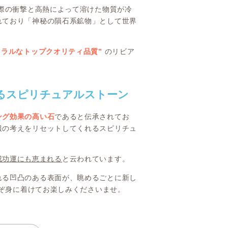
た際の衝撃と高熱によって溶けた物質が冷
れており「神秘の隕石系鉱物」として世界
ュラルなトップクオリティ品質”
のリビア
るスピリチュアルストーン
ング効果の高い石
であると伝承されてお
報の考えをリセットしてくれるスピリチュ
成功運にも恵まれる
と云われています。
れる凹凸のある表面が、眺めるごとに新し
うぞ身に着けてお楽しみくださいませ。