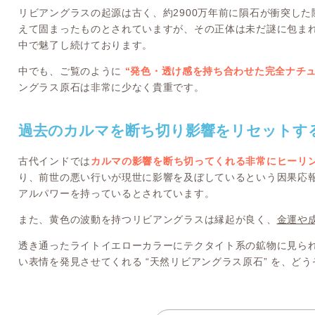
リビアングラスの起源は古く、約2900万年前に隕石が衝突し
えて固まったものとされていますが、その正体は未だ謎に包ま
中で魅了し続けております。
中でも、ご覧のように
“発色・透け感を持ち合わせた完全ナチ
ングラス原石は非常に少なく貴重です。
過去のカルマを断ち切り影響をリセットす
古代インドでは
カルマの影響を断ち切ってくれる非常にヒーリ
り、前世の悪い行いが現世に影響を及ぼしているという因果応
アルパワーを持っているとされています。
また、黄色の波動を持つリビアングラスは縁起が良く、
金運や
透き通ったライトイエローカラーにテクタイト系の鉱物に見ら
い表情を発見させてくれる “天然リビアングラス原石” を、ど