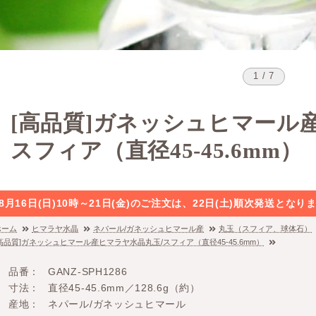
1 / 7
[高品質]ガネッシュヒマール
スフィア（直径45-45.6mm）
8月16日(日)10時～21日(金)のご注文は、22日(土)順次発送と
ホーム
ヒマラヤ水晶
ネパール/ガネッシュヒマール産
丸玉（スフィア、球体石）
[高品質]ガネッシュヒマール産ヒマラヤ水晶丸玉/スフィア（直径45-45.6mm）
品番
GANZ-SPH1286
寸法
直径45-45.6mm／128.6g（約）
産地
ネパール/ガネッシュヒマール