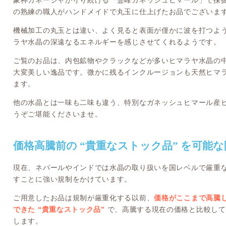
象神ガネーシャが守り続ける「霊峰ガネッシュヒマール」で採
の熟練の職人がハンドメイドで丸玉に仕上げたお品でございま
機械加工の丸玉とは違い、よく見ると表面が僅かに波を打つよ
ラヤ水晶の深遠なるエネルギーを感じさせてくれるようです。
ご覧のお品は、内包鉱物やクラックなどが多いヒマラヤ水晶の
大変美しい逸品です。微かに残るインクルージョンも天然ヒマ
ます。
他の水晶とは一味も二味も違う、特別なガネッシュヒマール産
うぞご堪能くださいませ。
価格高騰前の “貴重なストック品” を可能
現在、ネパールやインドでは水晶の取り扱いを国レベルで厳重
すことに強い規制をかけています。
ご用意したお品は規制が厳重化する以前、
価格がここまで高騰
できた “貴重なストック品”
で、高騰する現在の価格と比較して 
します。