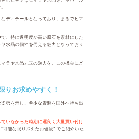
掘された希少なヒマラヤ水晶を、ネパール
す。
うなディテールとなっており、まるでヒマ
中で、特に透明度が高い原石を素材にした
ラヤ水晶の個性を伺える魅力となっており
ヒマラヤ水晶丸玉の魅力を、この機会にど
な限りお求めやすく！
な姿勢を示し、希少な資源を国外へ持ち出
していなかった時期に運良く大量買い付け
“可能な限り抑えたお値段” でご紹介いた