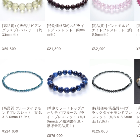
[高品質++]天然リビアン
[特別価格/3A]スギライ
[高品質+]ピンクモルガ
[
グラスブレスレット（約
トブレスレット（約8m
ナイトブレスレット（約
12mm玉）
m玉）
8.5mm玉）
m
¥
59,800
¥
21,800
¥
32,900
¥
[高品質]ブルーダイヤモ
[希少カラー！トップク
[特別価格/高品質++]ブ
[
ンドブレスレット（約3.
ォリティ]ブルースギラ
ラックダイヤモンドブレ
3-3.6mm/17.9ct）
イトブレスレット（約1
スレット（約3.4-3.6mm
レ
0mm玉／鑑別書付属・
玉/17.8ct）
ほぼ最高品質！）
¥
224,000
¥
125,000
¥
876,000
¥