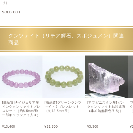
り）
SOLD OUT
クンツァイト（リチア輝石、スポジュメン）関連
商品
[高品質]ナイジェリア産
[高品質]グリーンクンツ
[アフガニスタン産]ピン
[
ピンククンツァイトブレ
ァイト？ブレスレット
ククンツァイト結晶原石
スレット（約8.5mm玉/
（約12.5mm玉）
（非加熱無着色/7.5g）
（
一部キャッツアイ入り）
¥
13,400
¥
31,500
¥
3,300
¥