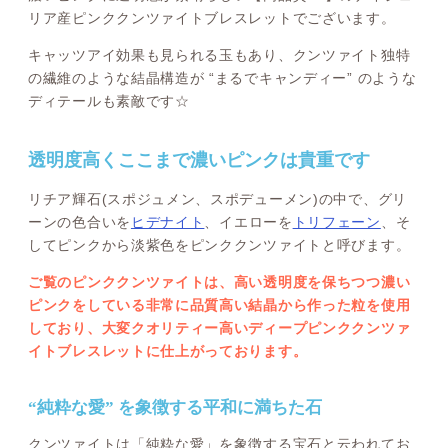
リア産ピンククンツァイトブレスレットでございます。
キャッツアイ効果も見られる玉もあり、クンツァイト独特
の繊維のような結晶構造が “まるでキャンディー” のような
ディテールも素敵です☆
透明度高くここまで濃いピンクは貴重です
リチア輝石(スポジュメン、スポデューメン)の中で、グリ
ーンの色合いを
ヒデナイト
、イエローを
トリフェーン
、そ
してピンクから淡紫色をピンククンツァイトと呼びます。
ご覧のピンククンツァイトは、高い透明度を保ちつつ濃い
ピンクをしている非常に品質高い結晶から作った粒を使用
しており、大変クオリティー高いディープピンククンツァ
イトブレスレットに仕上がっております。
“純粋な愛” を象徴する平和に満ちた石
クンツァイトは「純粋な愛」を象徴する宝石と云われてお