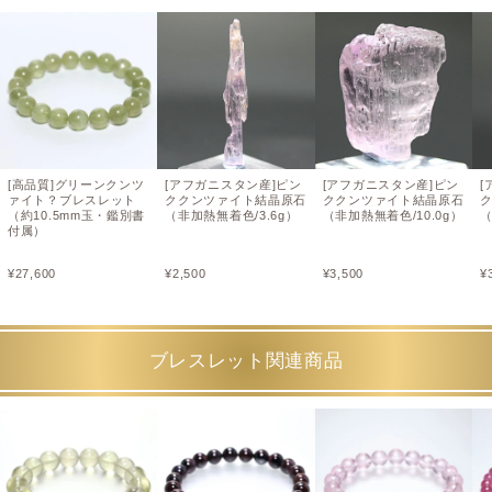
[高品質]グリーンクンツ
[アフガニスタン産]ピン
[アフガニスタン産]ピン
[
ァイト？ブレスレット
ククンツァイト結晶原石
ククンツァイト結晶原石
（約10.5mm玉・鑑別書
（非加熱無着色/3.6g）
（非加熱無着色/10.0g）
（
付属）
¥
27,600
¥
2,500
¥
3,500
¥
ブレスレット関連商品