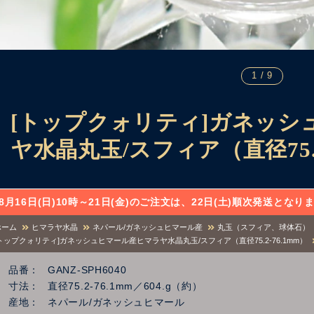
1 / 9
[トップクォリティ]ガネッシ
ヤ水晶丸玉/スフィア（直径75.2
8月16日(日)10時～21日(金)のご注文は、22日(土)順次発送と
ホーム
ヒマラヤ水晶
ネパール/ガネッシュヒマール産
丸玉（スフィア、球体石）
[トップクォリティ]ガネッシュヒマール産ヒマラヤ水晶丸玉/スフィア（直径75.2-76.1mm）
品番
GANZ-SPH6040
寸法
直径75.2-76.1mm／604.g（約）
産地
ネパール/ガネッシュヒマール