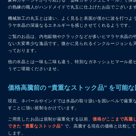
象神ガネーシャが守り続ける「霊峰ガネッシュヒマール」で採
の熟練の職人がハンドメイドで丸玉に仕上げたお品でございま
機械加工の丸玉とは違い、よく見ると表面が僅かに波を打つよ
ラヤ水晶の深遠なるエネルギーを感じさせてくれるようです。
ご覧のお品は、内包鉱物やクラックなどが多いヒマラヤ水晶の
ない大変希少な逸品です。微かに見られるインクルージョンも
っております。
他の水晶とは一味も二味も違う、特別なガネッシュヒマール産
うぞご堪能くださいませ。
価格高騰前の “貴重なストック品” を可能
現在、ネパールやインドでは水晶の取り扱いを国レベルで厳重
すことに強い規制をかけています。
ご用意したお品は規制が厳重化する以前、
価格がここまで高騰
できた “貴重なストック品”
で、高騰する現在の価格と比較して 
します。