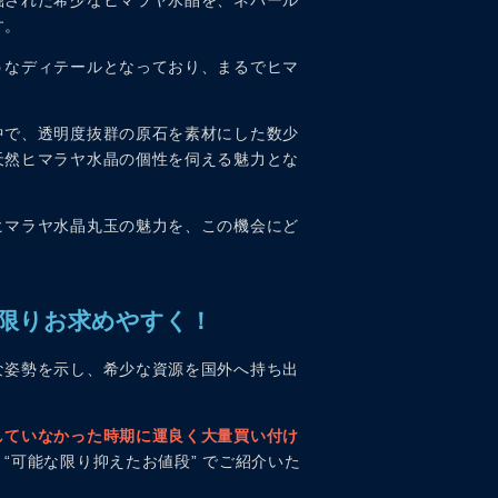
掘された希少なヒマラヤ水晶を、ネパール
す。
うなディテールとなっており、まるでヒマ
中で、透明度抜群の原石を素材にした数少
天然ヒマラヤ水晶の個性を伺える魅力とな
ヒマラヤ水晶丸玉の魅力を、この機会にど
な限りお求めやすく！
な姿勢を示し、希少な資源を国外へ持ち出
していなかった時期に運良く大量買い付け
“可能な限り抑えたお値段” でご紹介いた