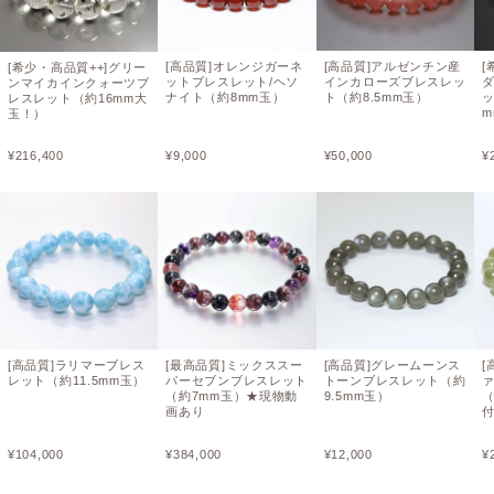
[高品質]オレンジガーネ
[高品質]アルゼンチン産
[
[希少・高品質++]グリー
ットブレスレット/ヘソ
インカローズブレスレッ
ンマイカインクォーツブ
ナイト（約8mm玉）
ト（約8.5mm玉）
ッ
レスレット（約16mm大
m
玉！）
¥
216,400
¥
9,000
¥
50,000
¥
[高品質]ラリマーブレス
[最高品質]ミックススー
[高品質]グレームーンス
[
レット（約11.5mm玉）
パーセブンブレスレット
トーンブレスレット（約
（約7mm玉）★現物動
9.5mm玉）
（
画あり
¥
104,000
¥
384,000
¥
12,000
¥