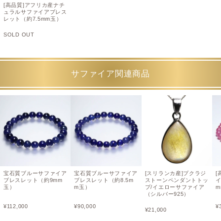
[高品質]アフリカ産ナチ
ュラルサファイアブレス
レット（約7.5mm玉）
SOLD OUT
サファイア関連商品
宝石質ブルーサファイア
宝石質ブルーサファイア
[スリランカ産]プクラジ
[
ブレスレット（約9mm
ブレスレット（約8.5m
ストーンペンダントトッ
玉）
m玉）
プ/イエローサファイア
m
（シルバー925）
¥
112,000
¥
90,000
¥
¥
21,000