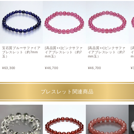
宝石質ブルーサファイア
[高品質++]ピンクサファ
[高品質++]ピンクサファ
[
ブレスレット（約7mm
イアブレスレット（約7
イアブレスレット（約7
玉）
mm玉）
mm玉）
m
¥
63,300
¥
46,700
¥
46,700
¥
ブレスレット関連商品