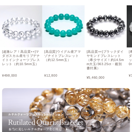
[超激レア！高品質++]マ
[高品質]ウイグル産アマ
[高品質++]ブラックダイ
[
ダガスカル産モリブデナ
ゾナイトブレスレット
ヤモンドブレスレット
イトインクォーツブレス
（約12.5mm玉）
（希少サイズ！約14.5m
ッ
レット（約10.5mm玉）
m大玉/363.25ct・鑑別
0
書付属）
¥
498,000
¥
12,800
¥
¥
5,460,000