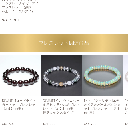
ーングレータイガーアイ
ブレスレット（約6.5m
m玉・イーグルアイ）
SOLD OUT
ブレスレット関連商品
[高品質+]ロードライト
[高品質]インド/マニハー
[トップクォリティ]エチ
[
ガーネットブレスレット
ル産ヒマラヤ水晶ブレス
オピアオパールボタンカ
（約12mm玉）
レット（約7.5mm玉・
ットブレスレット（約8
レ
特選ミックスタイプ）
mm玉）
t
¥
62,300
¥
21,000
¥
86,700
¥