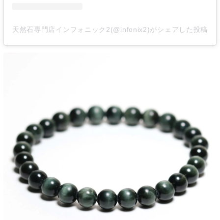
天然石専門店インフォニック2(@infonix2)がシェアした投稿