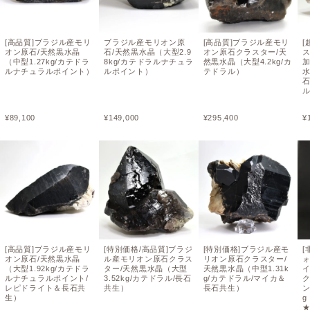
[高品質]ブラジル産モリ
ブラジル産モリオン原
[高品質]ブラジル産モリ
[
オン原石/天然黒水晶
石/天然黒水晶（大型2.9
オン原石クラスター/天
（中型1.27kg/カテドラ
8kg/カテドラルナチュラ
然黒水晶（大型4.2kg/カ
ルナチュラルポイント）
ルポイント）
テドラル）
石
¥
89,100
¥
149,000
¥
295,400
¥
[高品質]ブラジル産モリ
[特別価格/高品質]ブラジ
[特別価格]ブラジル産モ
[
オン原石/天然黒水晶
ル産モリオン原石クラス
リオン原石クラスター/
（大型1.92kg/カテドラ
ター/天然黒水晶（大型
天然黒水晶（中型1.31k
ルナチュラルポイント/
3.52kg/カテドラル/長石
g/カテドラル/マイカ＆
レピドライト＆長石共
共生）
長石共生）
ン
生）