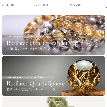
¥
134,700
¥
176,000
¥
65,700
¥