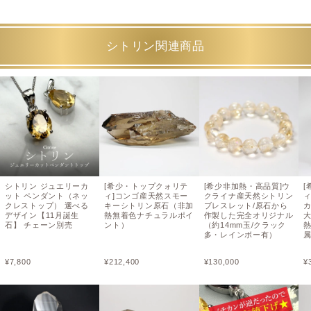
シトリン関連商品
シトリン ジュエリーカ
[希少・トップクォリテ
[希少非加熱・高品質]ウ
ット ペンダント（ネッ
ィ]コンゴ産天然スモー
クライナ産天然シトリン
クレストップ） 選べる
キーシトリン原石（非加
ブレスレット/原石から
デザイン【11月誕生
熱無着色ナチュラルポイ
作製した完全オリジナル
大
石】 チェーン別売
ント）
（約14mm玉/クラック
多・レインボー有）
¥
7,800
¥
212,400
¥
130,000
¥