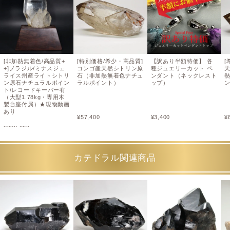
[非加熱無着色/高品質+
[特別価格/希少・高品質]
【訳あり半額特価】 各
[
+]ブラジル/ミナスジェ
コンゴ産天然シトリン原
種ジュエリーカット ペ
ライス州産ライトシトリ
石（非加熱無着色ナチュ
ンダント（ネックレスト
ン原石ナチュラルポイン
ラルポイント）
ップ）
ト/レコードキーパー有
（大型1.78kg・専用木
製台座付属）★現物動画
あり
¥
57,400
¥
3,400
¥
¥
288,000
カテドラル関連商品