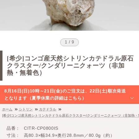
1 / 9
[希少]コンゴ産天然シトリンカテドラル原石
クラスター/クンダリーニクォーツ（非加
熱・無着色）
8月16日(日)10時～21日(金)のご注文は、22日(土)順次発送
となります（夏季休業の詳細はこちら）
ホーム
シトリン
カテドラル
[希少]コンゴ産天然シトリンカテドラル原石クラスター/クンダリーニクォーツ（非加熱・
品番
CITR-CP0800IS
寸法
高80.3×幅34.9×奥行28.8mm／80.0g（約）