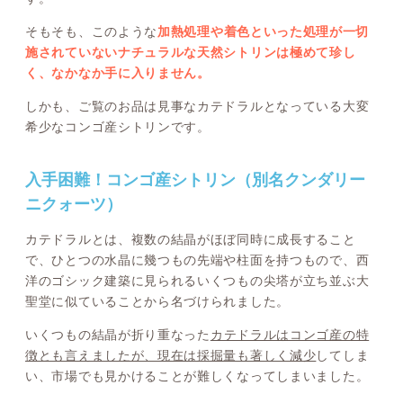
そもそも、このような
加熱処理や着色といった処理が一切
施されていないナチュラルな天然シトリンは極めて珍し
く、なかなか手に入りません。
しかも、ご覧のお品は見事なカテドラルとなっている大変
希少なコンゴ産シトリンです。
入手困難！コンゴ産シトリン（別名クンダリー
ニクォーツ）
カテドラルとは、複数の結晶がほぼ同時に成長すること
で、ひとつの水晶に幾つもの先端や柱面を持つもので、西
洋のゴシック建築に見られるいくつもの尖塔が立ち並ぶ大
聖堂に似ていることから名づけられました。
いくつもの結晶が折り重なった
カテドラルはコンゴ産の特
徴とも言えましたが、現在は採掘量も著しく減少
してしま
い、市場でも見かけることが難しくなってしまいました。