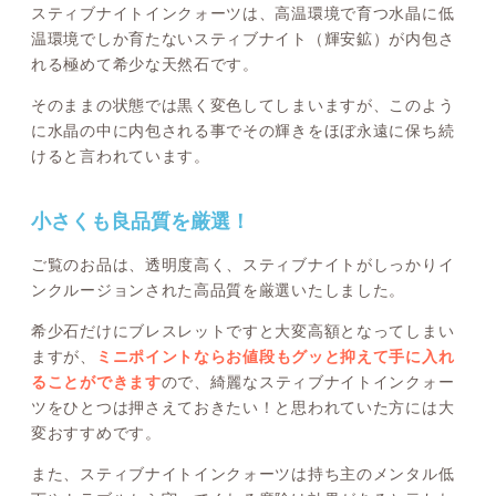
スティブナイトインクォーツは、高温環境で育つ水晶に低
温環境でしか育たないスティブナイト（輝安鉱）が内包さ
れる極めて希少な天然石です。
そのままの状態では黒く変色してしまいますが、このよう
に水晶の中に内包される事でその輝きをほぼ永遠に保ち続
けると言われています。
小さくも良品質を厳選！
ご覧のお品は、透明度高く、スティブナイトがしっかりイ
ンクルージョンされた高品質を厳選いたしました。
希少石だけにブレスレットですと大変高額となってしまい
ますが、
ミニポイントならお値段もグッと抑えて手に入れ
ることができます
ので、綺麗なスティブナイトインクォー
ツをひとつは押さえておきたい！と思われていた方には大
変おすすめです。
また、スティブナイトインクォーツは持ち主のメンタル低