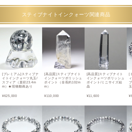
スティブナイトインクォーツ関連商品
[プレミアム]スティブナ
[高品質]スティブナイト
[高品質]スティブナイト
[
イトインクォーツ丸玉/
インクォーツポリッシュ
インクォーツポリッシュ
スフィア（直径23.4m
ポイント（全長約102m
ポイント/ミニサイズ結
ブ
m）★現物動画あり
m）
晶
¥
625,000
¥
110,000
¥
11,600
¥