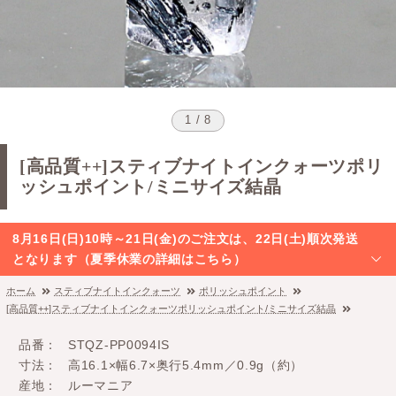
1 / 8
[高品質++]スティブナイトインクォーツポリ
ッシュポイント/ミニサイズ結晶
8月16日(日)10時～21日(金)のご注文は、22日(土)順次発送
となります（夏季休業の詳細はこちら）
ホーム
スティブナイトインクォーツ
ポリッシュポイント
[高品質++]スティブナイトインクォーツポリッシュポイント/ミニサイズ結晶
品番
STQZ-PP0094IS
寸法
高16.1×幅6.7×奥行5.4mm／0.9g（約）
産地
ルーマニア