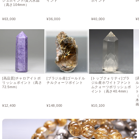
シュポイント/貫入水晶
イント
ポイント
5
（高さ104mm）
¥
63,000
¥
36,000
¥
40,000
¥
[高品質]チャロアイトポ
[ブラジル産]ゴールドル
[トップクォリティ]ブラ
[
リッシュポイント（高さ
チルクォーツポイント
ジル産ホワイトファント
72.5mm）
ムクォーツポリッシュポ
イント（高さ40.4mm）
（
¥
12,400
¥
148,000
¥
10,100
¥