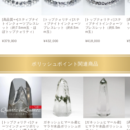
[高品質++]スティブナイ
[トップクォリティ]ステ
[トップクォリティ]ステ
[
トインクォーツブレスレ
ィブナイトインクォーツ
ィブナイトインクォーツ
ット（約7.5mm玉・ほ
ブレスレット（約6.5m
ブレスレット（約5.5m
ッ
ぼトップクォリティ）
m玉）
m玉）
¥
379,000
¥
432,000
¥
418,000
¥
ポリッシュポイント関連商品
[トップクォリティ]クォ
ガネッシュヒマール産ヒ
[ガネッシュヒマール産]
[
ーツインクォーツポリッ
マラヤ水晶ポリッシュポ
ヒマラヤ水晶ポリッシュ