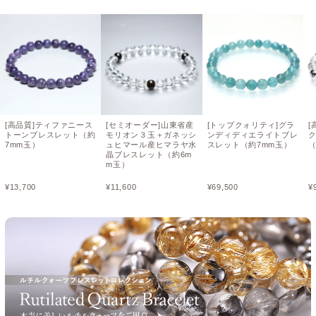
[高品質]ティファニース
[セミオーダー]山東省産
[トップクォリティ]グラ
[
トーンブレスレット（約
モリオン３玉＋ガネッシ
ンディディエライトブレ
7mm玉）
ュヒマール産ヒマラヤ水
スレット（約7mm玉）
（
晶ブレスレット（約6m
m玉）
¥
13,700
¥
11,600
¥
69,500
¥