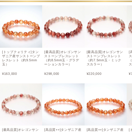
[トップクォリティ]タン
[最高品質]オレゴンサン
[最高品質]オレゴンサン
[
ザニア産サンストーンブ
ストーンブレスレット
ストーンブレスレット
レスレット（約9.5mm
（約8.5mm玉・グラデ
（約7.5mm玉・ミック
（
玉）
ーションカラー）
スカラー）
¥
163,000
¥
298,000
¥
220,000
¥
[最高品質]オレゴンサン
[高品質++]タンザニア産
[高品質++]タンザニア産
[