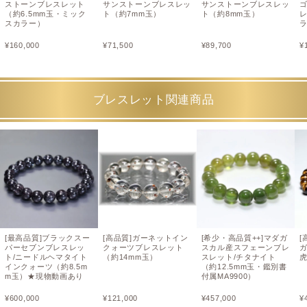
ストーンブレスレット
サンストーンブレスレッ
サンストーンブレスレッ
（約6.5mm玉・ミック
ト（約7mm玉）
ト（約8mm玉）
レ
スカラー）
¥
160,000
¥
71,500
¥
89,700
¥
ブレスレット関連商品
[最高品質]ブラックスー
[高品質]ガーネットイン
[希少・高品質++]マダガ
[
パーセブンブレスレッ
クォーツブレスレット
スカル産スフェーンブレ
ト/ニードルヘマタイト
（約14mm玉）
スレット/チタナイト
虎
インクォーツ（約8.5m
（約12.5mm玉・鑑別書
m玉）★現物動画あり
付属MA9900）
¥
600,000
¥
121,000
¥
457,000
¥