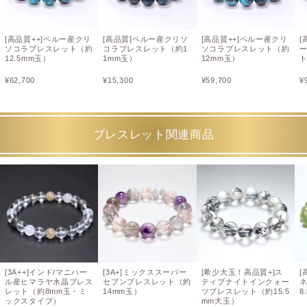
[高品質++]ペルー産クリ
[高品質]ペルー産クリソ
[高品質++]ペルー産クリ
[
ソコラブレスレット（約
コラブレスレット（約1
ソコラブレスレット（約
12.5mm玉）
1mm玉）
12mm玉）
ト
¥
62,700
¥
15,300
¥
59,700
¥
ブレスレット関連商品
[3A++]インド/マニハー
[3A+]ミックススーパー
[希少大玉！高品質+]ス
[
ル産ヒマラヤ水晶ブレス
セブンブレスレット（約
ティブナイトインクォー
レット（約8mm玉・ミ
14mm玉）
ツブレスレット（約15.5
8
ックスタイプ）
mm大玉）