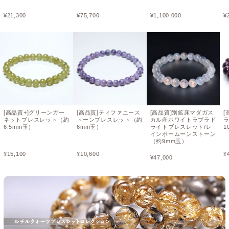
¥
21,300
¥
75,700
¥
1,100,000
¥
[高品質+]グリーンガー
[高品質]ティファニース
[高品質]別鉱床マダガス
[
ネットブレスレット（約
トーンブレスレット（約
カル産ホワイトラブラド
6.5mm玉）
6mm玉）
ライトブレスレット/レ
1
インボームーンストーン
（約9mm玉）
¥
15,100
¥
10,600
¥
¥
47,000