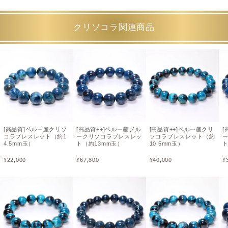
クリソコラ関連商品
[高品質]ペルー産クリソ
[高品質++]ペルー産ブル
[高品質++]ペルー産クリ
[
コラブレスレット（約1
ークリソコラブレスレッ
ソコラブレスレット（約
4.5mm玉）
ト（約13mm玉）
10.5mm玉）
ト
¥
22,000
¥
67,800
¥
40,000
¥