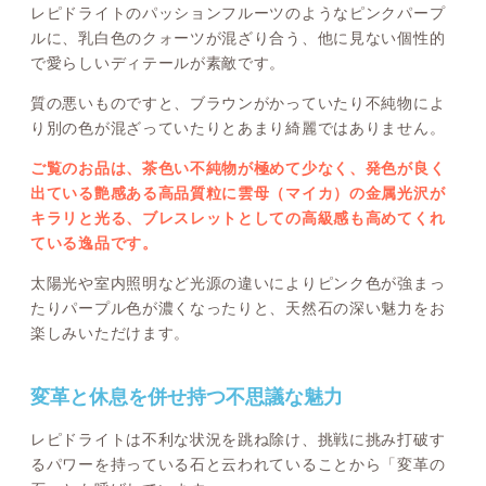
レピドライトのパッションフルーツのようなピンクパープ
ルに、乳白色のクォーツが混ざり合う、他に見ない個性的
で愛らしいディテールが素敵です。
質の悪いものですと、ブラウンがかっていたり不純物によ
り別の色が混ざっていたりとあまり綺麗ではありません。
ご覧のお品は、茶色い不純物が極めて少なく、発色が良く
出ている艶感ある高品質粒に雲母（マイカ）の金属光沢が
キラリと光る、ブレスレットとしての高級感も高めてくれ
ている逸品です。
太陽光や室内照明など光源の違いによりピンク色が強まっ
たりパープル色が濃くなったりと、天然石の深い魅力をお
楽しみいただけます。
変革と休息を併せ持つ不思議な魅力
レピドライトは不利な状況を跳ね除け、挑戦に挑み打破す
るパワーを持っている石と云われていることから「変革の