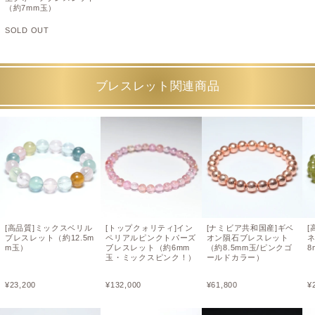
（約7mm玉）
SOLD OUT
ブレスレット関連商品
[高品質]ミックスベリル
[トップクォリティ]イン
[ナミビア共和国産]ギベ
[
ブレスレット（約12.5m
ペリアルピンクトパーズ
オン隕石ブレスレット
m玉）
ブレスレット（約6mm
（約8.5mm玉/ピンクゴ
8
玉・ミックスピンク！）
ールドカラー）
¥
23,200
¥
132,000
¥
61,800
¥