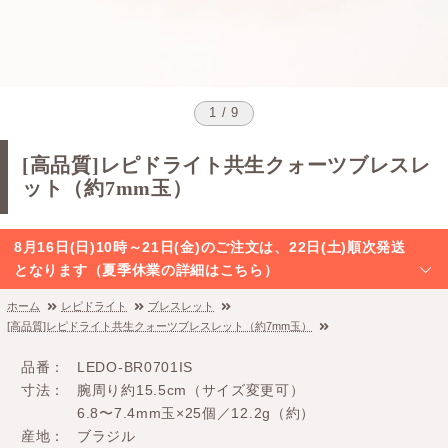
1 / 9
[高品質]レピドライト共生クォーツブレスレ
ット（約7mm玉）
8月16日(日)10時～21日(金)のご注文は、22日(土)順次発送
となります（夏季休業の詳細はこちら）
ホーム
レピドライト
ブレスレット
[高品質]レピドライト共生クォーツブレスレット（約7mm玉）
品番
LEDO-BR0701IS
寸法
腕周り約15.5cm（サイズ変更可）
6.8〜7.4mm玉×25個／12.2g（約）
産地
ブラジル