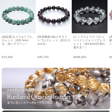
[高品質]エメラルドブレ
[特別価格/3A]スギライ
[トップクォリティ]クォ
[
スレット（約9.5mm
トブレスレット（約11.5
ーツインクォーツブレス
玉・淡いグリーン）
mm玉）
レット（約18mm圧巻の
ト
超大玉！）
¥
13,900
¥
45,700
¥
498,000
¥