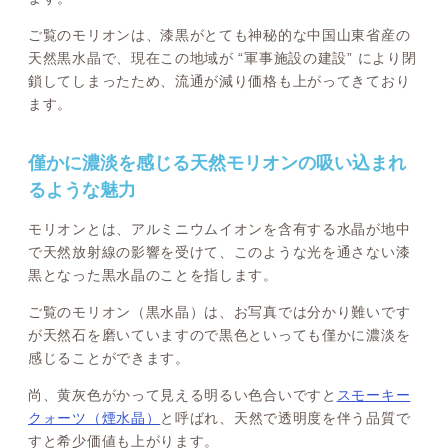
ご覧のモリオンは、漆黒がとても神秘的な中国山東省産の
天然黒水晶で、現在この地域が “軍事施設の建設” により閉
鎖してしまったため、流通が減り価格も上がってきており
ます。
僅かに濃淡を感じる天然モリオンの吸い込まれ
るような魅力
モリオンとは、アルミニウムイオンを含有する水晶が地中
で天然放射線の影響を受けて、このような光を通さない漆
黒となった黒水晶のことを指します。
ご覧のモリオン（黒水晶）は、お写真では分かり難いです
が天然石を磨いていますので黒色といっても僅かに濃淡を
感じることができます。
尚、黄灰色がかって見える明るい色合いですと
スモーキー
クォーツ（煙水晶）
と呼ばれ、天然で透明度を伴う品質で
すと希少価値も上がります。