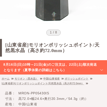
1 / 8
[山東省産]モリオンポリッシュポイント/天
然黒水晶（高さ約72.0mm）
8月16日(日)10時～21日(金)のご注文は、22日(土)順次発送
となります（夏季休業の詳細はこちら）
ホーム
モリオン（黒水晶）
中国/山東省産
ポリッシュポイント
[山東省産]モリオンポリッシュポイント/天然黒水晶（高さ約72.0mm）
品番
MRON-PP05430IS
寸法
高72.0×幅24.6×奥行20.3mm／54.3g（約）
産地
中国/山東省