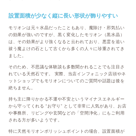
設置面積が少なく縦に長い形状が飾りやすい
モリオンは元々水晶だったこともあり、魔除け・邪気払い
の効果が強いのですが、黒く変化したモリオン（黒水晶）
は、その効果がより強くなると云われており、悪霊を追い
祓う魔よけの石として古くから多くの人々に珍重されてき
ました。
そのため、不思議な体験談も多数聞かれることでも注目さ
れている天然石です。 実際、当店インフォニック店頭やネ
ットショップでもモリオンについてのご質問や話題は後を
絶ちません。
持ち主に降りかかる不運や不安というマイナスエネルギー
から守ってくれる “お守り” として非常に人気があり、お店
や事務所、リビングや玄関などの「空間浄化」にもご利用
される方が多いようです。
特に天然モリオンポリッシュポイントの場合、設置面積が