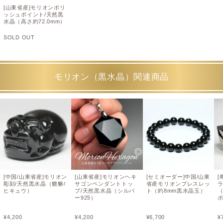
[山東省産]モリオンポリ
ッシュポイント/天然黒
水晶（高さ約72.0mm）
SOLD OUT
モリオン（黒水晶）関連商品
[中国/山東省産]モリオン
[山東省産]モリオンヘキ
[セミオーダー]中国/山東
[
彫刻/天然黒水晶（貔貅/
サゴンペンダントトッ
省産モリオンブレスレッ
ヒキュウ）
プ/天然黒水晶（シルバ
ト（約8mm黒水晶玉）
ー925）
¥
4,200
¥
4,200
¥
6,700
¥