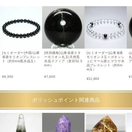
[セミオーダー]中国/山東
[特別価格]山東省産スタ
[セミオーダー]山東省産
省産モリオンブレスレッ
ーモリオン丸玉/天然黒
モリオン３玉＋ガネッシ
ト（約6mm黒水晶玉）
水晶スフィア（直径52.5
ュヒマール産ヒマラヤ水
ア
mm）
晶ブレスレット（約6m
m玉）
¥
6,300
¥
7,600
¥
¥
11,600
ポリッシュポイント関連商品