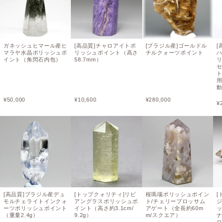
ガネッシュヒマール産ヒ
[高品質]チャロアイトポ
[ブラジル産]ゴールドル
[
マラヤ水晶ポリッシュポ
リッシュポイント（高さ
チルクォーツポイント
イント（角閃石内包）
58.7mm）
ト
¥
50,000
¥
10,600
¥
280,000
¥
[高品質]ブラジル産デュ
[トップクォリティ]リビ
桜瑪瑙ポリッシュポイン
[
モルチェライトインクォ
アングラスポリッシュポ
ト/チェリーブロッサム
ーツポリッシュポイント
イント（高さ約3.1cm/
アゲート（全長約60m
（重量2.4g）
9.2g）
m/スクエア）