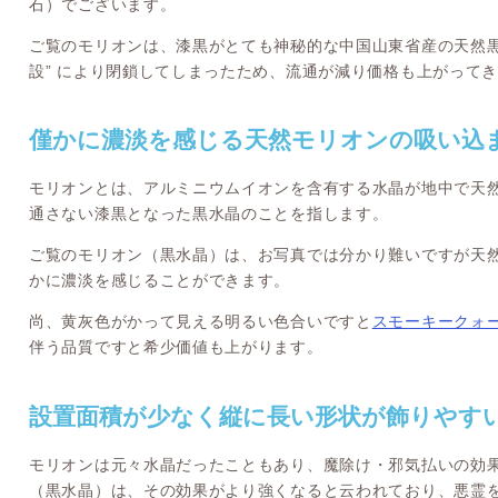
石）でございます。
ご覧のモリオンは、漆黒がとても神秘的な中国山東省産の天然黒
設” により閉鎖してしまったため、流通が減り価格も上がって
僅かに濃淡を感じる天然モリオンの吸い込
モリオンとは、アルミニウムイオンを含有する水晶が地中で天
通さない漆黒となった黒水晶のことを指します。
ご覧のモリオン（黒水晶）は、お写真では分かり難いですが天
かに濃淡を感じることができます。
尚、黄灰色がかって見える明るい色合いですと
スモーキークォ
伴う品質ですと希少価値も上がります。
設置面積が少なく縦に長い形状が飾りやす
モリオンは元々水晶だったこともあり、魔除け・邪気払いの効
（黒水晶）は、その効果がより強くなると云われており、悪霊