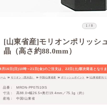
1 / 8
[山東省産]モリオンポリッシ
晶（高さ約88.0mm）
8月16日(日)10時～21日(金)のご注文は、22日(土)順次発送と
ホーム
モリオン（黒水晶）
中国/山東省産
ポリッシュポイント
[山東省産]モ
品番
MRON-PP07510IS
寸法
高88.0×幅26.5×奥行19.4mm／75.1g（約）
産地
中国/山東省