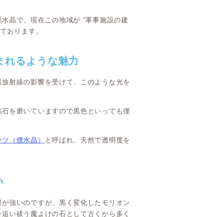
水晶で、現在この地域が “軍事施設の建
きております。
まれるような魅力
然放射線の影響を受けて、このような光を
然石を磨いていますので黒色といっても僅
ーツ（煙水晶）
と呼ばれ、天然で透明度を
い
果が強いのですが、黒く変化したモリオン
を追い祓う魔よけの石として古くから多く