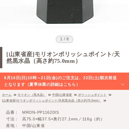
1 / 8
[山東省産]モリオンポリッシュポイント/天
然黒水晶（高さ約75.0mm）
8月16日(日)10時～21日(金)のご注文は、22日(土)順次発送
となります（夏季休業の詳細はこちら）
ホーム
モリオン（黒水晶）
中国/山東省産
ポリッシュポイント
[山東省産]モリオンポリッシュポイント/天然黒水晶（高さ約75.0mm）
品番
MRON-PP11620IS
寸法
高75.0×幅37.5×奥行27.1mm／116g（約）
産地
中国/山東省