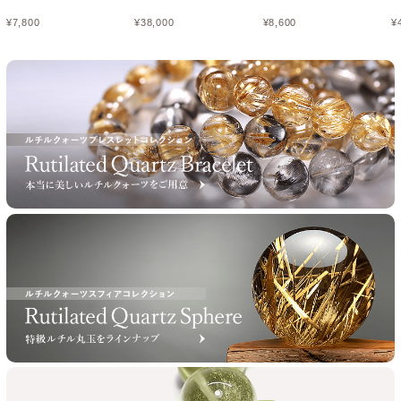
¥
7,800
¥
38,000
¥
8,600
¥