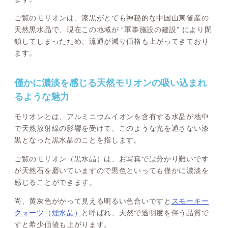
ご覧のモリオンは、漆黒がとても神秘的な中国山東省産の
天然黒水晶で、現在この地域が “軍事施設の建設” により閉
鎖してしまったため、流通が減り価格も上がってきており
ます。
僅かに濃淡を感じる天然モリオンの吸い込まれ
るような魅力
モリオンとは、アルミニウムイオンを含有する水晶が地中
で天然放射線の影響を受けて、このような光を通さない漆
黒となった黒水晶のことを指します。
ご覧のモリオン（黒水晶）は、お写真では分かり難いです
が天然石を磨いていますので黒色といっても僅かに濃淡を
感じることができます。
尚、黄灰色がかって見える明るい色合いですと
スモーキー
クォーツ（煙水晶）
と呼ばれ、天然で透明度を伴う品質で
すと希少価値も上がります。