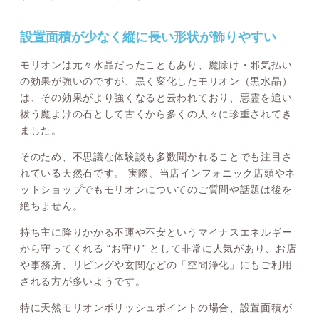
設置面積が少なく縦に長い形状が飾りやすい
モリオンは元々水晶だったこともあり、魔除け・邪気払い
の効果が強いのですが、黒く変化したモリオン（黒水晶）
は、その効果がより強くなると云われており、悪霊を追い
祓う魔よけの石として古くから多くの人々に珍重されてき
ました。
そのため、不思議な体験談も多数聞かれることでも注目さ
れている天然石です。 実際、当店インフォニック店頭やネ
ットショップでもモリオンについてのご質問や話題は後を
絶ちません。
持ち主に降りかかる不運や不安というマイナスエネルギー
から守ってくれる “お守り” として非常に人気があり、お店
や事務所、リビングや玄関などの「空間浄化」にもご利用
される方が多いようです。
特に天然モリオンポリッシュポイントの場合、設置面積が