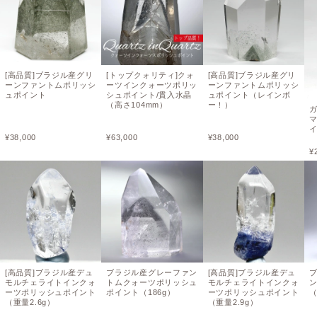
[高品質]ブラジル産グリ
[トップクォリティ]クォ
[高品質]ブラジル産グリ
ーンファントムポリッシ
ーツインクォーツポリッ
ーンファントムポリッシ
ュポイント
シュポイント/貫入水晶
ュポイント（レインボ
（高さ104mm）
ー！）
¥
38,000
¥
63,000
¥
38,000
¥
[高品質]ブラジル産デュ
ブラジル産グレーファン
[高品質]ブラジル産デュ
モルチェライトインクォ
トムクォーツポリッシュ
モルチェライトインクォ
ーツポリッシュポイント
ポイント（186g）
ーツポリッシュポイント
（重量2.6g）
（重量2.9g）