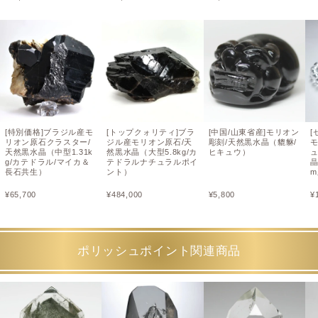
[特別価格]ブラジル産モ
[トップクォリティ]ブラ
[中国/山東省産]モリオン
[
リオン原石クラスター/
ジル産モリオン原石/天
彫刻/天然黒水晶（貔貅/
天然黒水晶（中型1.31k
然黒水晶（大型5.8kg/カ
ヒキュウ）
g/カテドラル/マイカ＆
テドラルナチュラルポイ
長石共生）
ント）
¥
65,700
¥
484,000
¥
5,800
¥
ポリッシュポイント関連商品