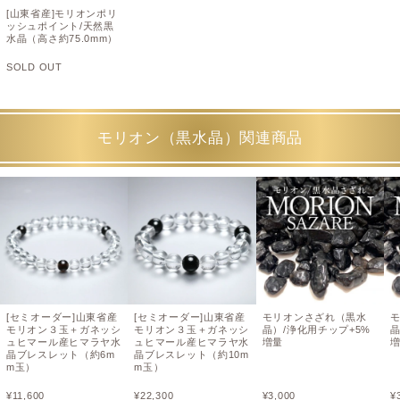
[山東省産]モリオンポリ
ッシュポイント/天然黒
水晶（高さ約75.0mm）
SOLD OUT
モリオン（黒水晶）関連商品
[セミオーダー]山東省産
[セミオーダー]山東省産
モリオンさざれ（黒水
モリオン３玉＋ガネッシ
モリオン３玉＋ガネッシ
晶）/浄化用チップ+5%
晶
ュヒマール産ヒマラヤ水
ュヒマール産ヒマラヤ水
増量
晶ブレスレット（約6m
晶ブレスレット（約10m
m玉）
m玉）
¥
11,600
¥
22,300
¥
3,000
¥