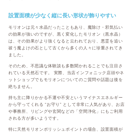
設置面積が少なく縦に長い形状が飾りやすい
モリオンは元々水晶だったこともあり、魔除け・邪気払い
の効果が強いのですが、黒く変化したモリオン（黒水晶）
は、その効果がより強くなると云われており、悪霊を追い
祓う魔よけの石として古くから多くの人々に珍重されてき
ました。
そのため、不思議な体験談も多数聞かれることでも注目さ
れている天然石です。 実際、当店インフォニック店頭やネ
ットショップでもモリオンについてのご質問や話題は後を
絶ちません。
持ち主に降りかかる不運や不安というマイナスエネルギー
から守ってくれる “お守り” として非常に人気があり、お店
や事務所、リビングや玄関などの「空間浄化」にもご利用
される方が多いようです。
特に天然モリオンポリッシュポイントの場合、設置面積が