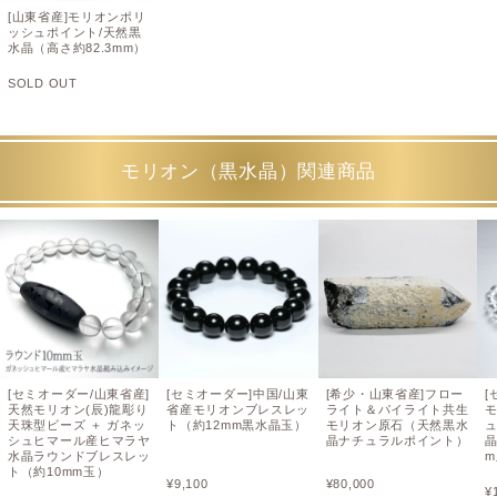
[山東省産]モリオンポリ
ッシュポイント/天然黒
水晶（高さ約82.3mm）
SOLD OUT
モリオン（黒水晶）関連商品
[セミオーダー/山東省産]
[セミオーダー]中国/山東
[希少・山東省産]フロー
[
天然モリオン(辰)龍彫り
省産モリオンブレスレッ
ライト＆パイライト共生
天珠型ビーズ ＋ ガネッ
ト（約12mm黒水晶玉）
モリオン原石（天然黒水
シュヒマール産ヒマラヤ
晶ナチュラルポイント）
水晶ラウンドブレスレッ
ト（約10mm玉）
¥
9,100
¥
80,000
¥