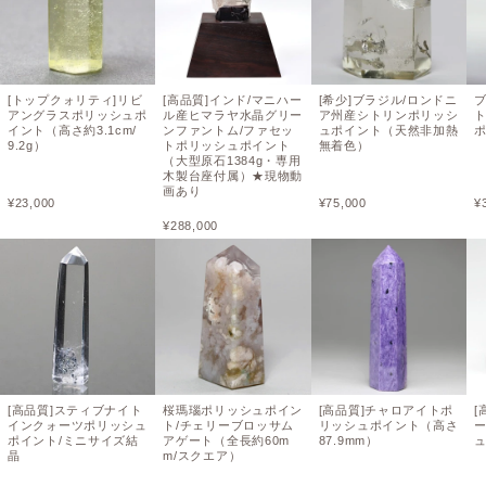
[トップクォリティ]リビ
[高品質]インド/マニハー
[希少]ブラジル/ロンドニ
アングラスポリッシュポ
ル産ヒマラヤ水晶グリー
ア州産シトリンポリッシ
イント（高さ約3.1cm/
ンファントム/ファセッ
ュポイント（天然非加熱
ポ
9.2g）
トポリッシュポイント
無着色）
（大型原石1384g・専用
木製台座付属）★現物動
画あり
¥
23,000
¥
75,000
¥
¥
288,000
[高品質]スティブナイト
桜瑪瑙ポリッシュポイン
[高品質]チャロアイトポ
[
インクォーツポリッシュ
ト/チェリーブロッサム
リッシュポイント（高さ
ポイント/ミニサイズ結
アゲート（全長約60m
87.9mm）
晶
m/スクエア）