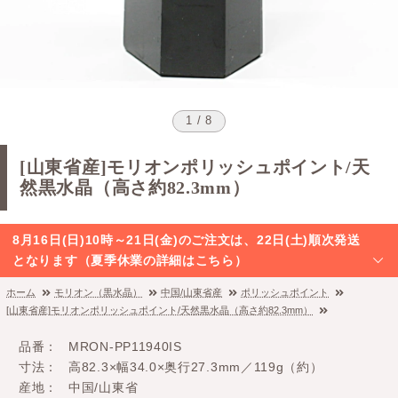
1 / 8
[山東省産]モリオンポリッシュポイント/天
然黒水晶（高さ約82.3mm）
8月16日(日)10時～21日(金)のご注文は、22日(土)順次発送
となります（夏季休業の詳細はこちら）
ホーム
モリオン（黒水晶）
中国/山東省産
ポリッシュポイント
[山東省産]モリオンポリッシュポイント/天然黒水晶（高さ約82.3mm）
品番
MRON-PP11940IS
寸法
高82.3×幅34.0×奥行27.3mm／119g（約）
産地
中国/山東省