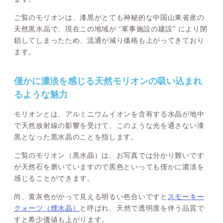
ご覧のモリオンは、漆黒がとても神秘的な中国山東省産の
天然黒水晶で、現在この地域が “軍事施設の建設” により閉
鎖してしまったため、流通が減り価格も上がってきており
ます。
僅かに濃淡を感じる天然モリオンの吸い込まれ
るような魅力
モリオンとは、アルミニウムイオンを含有する水晶が地中
で天然放射線の影響を受けて、このような光を通さない漆
黒となった黒水晶のことを指します。
ご覧のモリオン（黒水晶）は、お写真では分かり難いです
が天然石を磨いていますので黒色といっても僅かに濃淡を
感じることができます。
尚、黄灰色がかって見える明るい色合いですと
スモーキー
クォーツ（煙水晶）
と呼ばれ、天然で透明度を伴う品質で
すと希少価値も上がります。