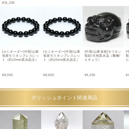
¥
31,200
[セミオーダー]中国/山東
[セミオーダー]中国/山東
[中国/山東省産]モリオン
[
省産モリオンブレスレッ
省産モリオンブレスレッ
彫刻/天然黒水晶（貔貅/
彫
ト（約10mm黒水晶玉）
ト（約10mm黒水晶玉）
ヒキュウ）
¥
8,000
¥
8,000
¥
4,200
¥
ポリッシュポイント関連商品