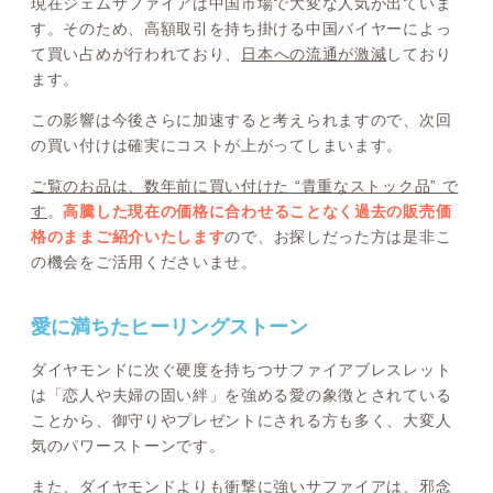
現在ジェムサファイアは中国市場で大変な人気が出ていま
す。そのため、高額取引を持ち掛ける中国バイヤーによっ
て買い占めが行われており、
日本への流通が激減
しており
ます。
この影響は今後さらに加速すると考えられますので、次回
の買い付けは確実にコストが上がってしまいます。
ご覧のお品は、数年前に買い付けた “貴重なストック品” で
す
。
高騰した現在の価格に合わせることなく過去の販売価
格のままご紹介いたします
ので、お探しだった方は是非こ
の機会をご活用くださいませ。
愛に満ちたヒーリングストーン
ダイヤモンドに次ぐ硬度を持ちつサファイアブレスレット
は「恋人や夫婦の固い絆」を強める愛の象徴とされている
ことから、御守りやプレゼントにされる方も多く、大変人
気のパワーストーンです。
また、ダイヤモンドよりも衝撃に強いサファイアは、邪念