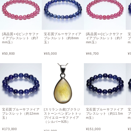
[高品質++]ピンクサファ
宝石質ブルーサファイア
[高品質++]ピンクサファ
イアブレスレット（約7
ブレスレット（約8mm
イアブレスレット（約7
ブ
mm玉）
玉）
mm玉）
¥
50,800
¥
65,000
¥
46,700
¥
宝石質ブルーサファイア
[スリランカ産]プクラジ
宝石質ブルーサファイア
ブレスレット（約12mm
ストーンペンダントトッ
ブレスレット（約11.5m
ブ
玉）
プ/イエローサファイア
m玉）
（シルバー925）
¥
173,000
¥
151,000
¥
¥
21,000