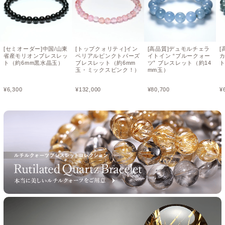
[セミオーダー]中国/山東
[トップクォリティ]イン
[高品質]デュモルチェラ
[
省産モリオンブレスレッ
ペリアルピンクトパーズ
イトイン “ブルークォー
ト（約6mm黒水晶玉）
ブレスレット（約6mm
ツ” ブレスレット（約14
ト
玉・ミックスピンク！）
mm玉）
¥
6,300
¥
132,000
¥
80,700
¥