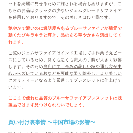
ットを綺麗に見せるために施される場合もありますが、こ
ちらのお品はクラックの少ないジェムグレードサファイア
を使用しておりますので、その美しさはひと際です。
艶やかで濃いのに透明度もあるブルーサファイアが腕元で
動くたびキラキラと輝き、品のある華やかさを演出してく
れます。
ご覧のジェムサファイアはインド工場にて手作業で丸ビー
ズにしているため、良くも悪くも職人の手腕が大きく影響
します。そのため
当店にて、歪みの著しい粒や通し穴が中
心からズレている粒などを可能な限り除外し、より美しい
クオリティーとなるよう厳選してブレスレットに仕上げて
います
。
ここまで優れた品質のブルーサファイアブレスレットは既
製品ではまず見つけられないでしょう。
買い付け裏事情 〜中国市場の影響〜