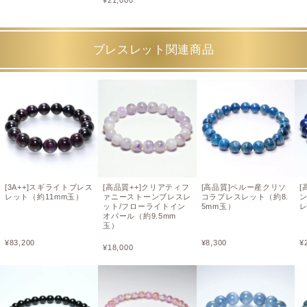
ブレスレット関連商品
[3A++]スギライトブレス
[高品質++]クリアティフ
[高品質]ペルー産クリソ
[
レット（約11mm玉）
ァニーストーンブレスレ
コラブレスレット（約8.
ット/フローライトイン
5mm玉）
レ
オパール（約9.5mm
玉）
¥
83,200
¥
8,300
¥
¥
18,000