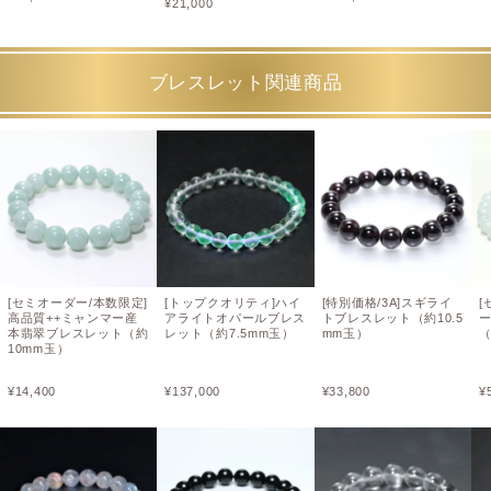
¥
21,000
ブレスレット関連商品
[セミオーダー/本数限定]
[トップクオリティ]ハイ
[特別価格/3A]スギライ
[
高品質++ミャンマー産
アライトオパールブレス
トブレスレット（約10.5
本翡翠ブレスレット（約
レット（約7.5mm玉）
mm玉）
（
10mm玉）
¥
14,400
¥
137,000
¥
33,800
¥