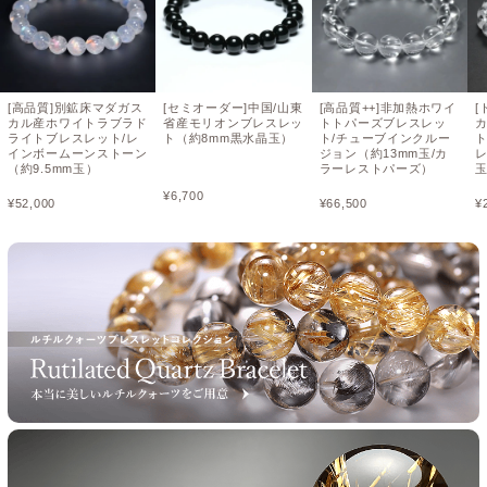
[高品質]別鉱床マダガス
[セミオーダー]中国/山東
[高品質++]非加熱ホワイ
[
カル産ホワイトラブラド
省産モリオンブレスレッ
トトパーズブレスレッ
ライトブレスレット/レ
ト（約8mm黒水晶玉）
ト/チューブインクルー
インボームーンストーン
ジョン（約13mm玉/カ
レ
（約9.5mm玉）
ラーレストパーズ）
¥
6,700
¥
52,000
¥
66,500
¥