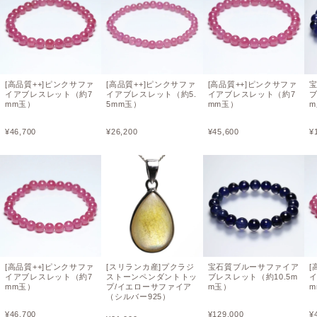
[高品質++]ピンクサファ
[高品質++]ピンクサファ
[高品質++]ピンクサファ
イアブレスレット（約7
イアブレスレット（約5.
イアブレスレット（約7
ブ
mm玉）
5mm玉）
mm玉）
¥
46,700
¥
26,200
¥
45,600
¥
[高品質++]ピンクサファ
[スリランカ産]プクラジ
宝石質ブルーサファイア
[
イアブレスレット（約7
ストーンペンダントトッ
ブレスレット（約10.5m
mm玉）
プ/イエローサファイア
m玉）
m
（シルバー925）
¥
46,700
¥
129,000
¥