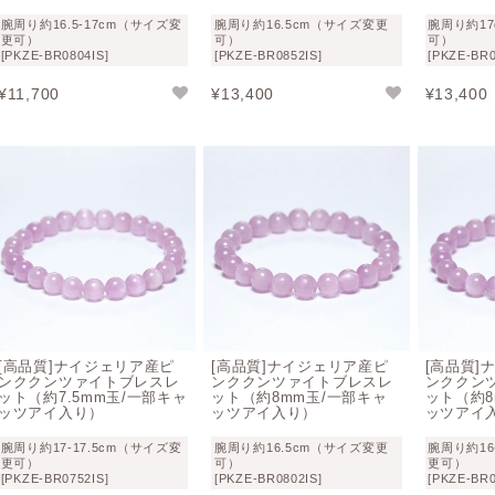
ピンク色のクンツァイトブレスレットとの相性
腕周り約16.5-17cm（サイズ変
腕周り約16.5cm（サイズ変更
腕周り約1
更可）
可）
可）
[PKZE-BR0804IS]
[PKZE-BR0852IS]
[PKZE-BR0
個性を出した組み合わせ
¥
11,700
¥
13,400
¥
13,400
→ クリソコラブレスレット
→ サンストーンブレスレット
パワーストーンとして組み合わせ
→ ラリマーブレスレット
→ スギライトブレスレット
透明感で組み合わせ
→ アクアマリンブレスレット
→ ラブラドライトブレスレット
同系色で組み合わせ
→ モルガナイトブレスレット
→ ルビーブレスレット
[高品質]ナイジェリア産ピ
[高品質]ナイジェリア産ピ
[高品質]
→ ローズクォーツブレスレット
ンククンツァイトブレスレ
ンククンツァイトブレスレ
ンククン
ット（約7.5mm玉/一部キャ
ット（約8mm玉/一部キャ
ット（約8
ッツアイ入り）
ッツアイ入り）
ッツアイ
腕周り約17-17.5cm（サイズ変
腕周り約16.5cm（サイズ変更
腕周り約16
更可）
可）
更可）
[PKZE-BR0752IS]
[PKZE-BR0802IS]
[PKZE-BR0