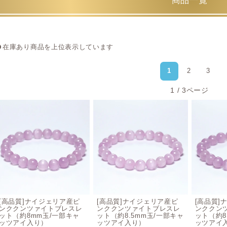
商品一覧
クンツァイトブレスレットのスピリチュアル効
63年ぶりに日本の誕生石が改訂され、サファイアと共に9月の
で話題となりました。
在庫あり商品を上位表示しています
ピンククンツァイトは「純粋な愛」を象徴する宝石と云われて
1
2
3
くような、繊細かつ雄大な気持ちへ導くエネルギーを持ったサ
す。
1 / 3ページ
「愛」といっても、人によって意味合いが違ってきます。特定
もあります。それらすべてに大きく作用する効果をクンツァイ
片思いや復縁、子供や親への愛情、自身へのご褒美や、平和を
心身を癒し、愛と勇気を与えてくれるスピリチュアルパワーを
クンツァイトブレスレットの浄化方法
セージによるスマッジング、クラスター浄化がおすすめです。
[高品質]ナイジェリア産ピ
[高品質]ナイジェリア産ピ
[高品質]
け、紫外線を遮断するケースか、暗所に保管することを心掛け
ンククンツァイトブレスレ
ンククンツァイトブレスレ
ンククン
ット（約8mm玉/一部キャ
ット（約8.5mm玉/一部キャ
ット（約8
ッツアイ入り）
ッツアイ入り）
ッツアイ