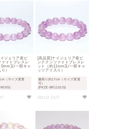
ナイジェリア産ピ
[高品質]ナイジェリア産ピ
ツァイトブレスレ
ンククンツァイトブレスレ
.5mm玉/一部キャ
ット（約11mm玉/一部キャ
入り）
ッツアイ入り）
7cm（サイズ変更
腕周り約17cm（サイズ変更
可）
953IS]
[PKZE-BR1101IS]
UT
SOLD OUT