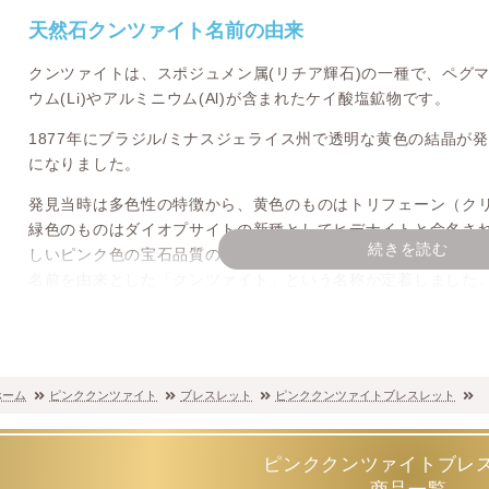
天然石クンツァイト名前の由来
クンツァイトは、スポジュメン属(リチア輝石)の一種で、ペグマ
ウム(Li)やアルミニウム(Al)が含まれたケイ酸塩鉱物です。
1877年にブラジル/ミナスジェライス州で透明な黄色の結晶が
になりました。
発見当時は多色性の特徴から、黄色のものはトリフェーン（ク
緑色のものはダイオプサイトの新種としてヒデナイトと命名され
続きを読む
しいピンク色の宝石品質の石が発見され、ティファニーの宝石
名前を由来とした「クンツァイト」という名称が定着しました
茶色や黒い不純物がなく「抜群の透明度、色の濃さ、発色の良
非常に稀であり市場価値も高くなります。
尚、クンツァイトは基本的にピンク色ですが、一概にピンクと
ホーム
ピンククンツァイト
ブレスレット
ピンククンツァイトブレスレット
プル寄りの「ライラック」、ほとんど透明に近いピンクなど様
ククンツァイト」と呼称しております。
ピンククンツァイトブレ