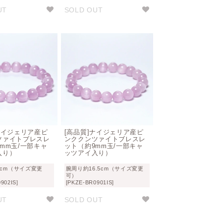
UT
SOLD OUT
ナイジェリア産ピ
[高品質]ナイジェリア産ピ
ツァイトブレスレ
ンククンツァイトブレスレ
mm玉/一部キャ
ット（約9mm玉/一部キャ
入り）
ッツアイ入り）
7cm（サイズ変更
腕周り約16.5cm（サイズ変更
可）
902IS]
[PKZE-BR0901IS]
UT
SOLD OUT