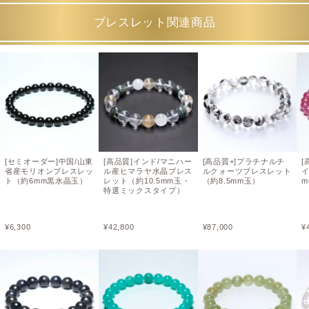
ブレスレット関連商品
[セミオーダー]中国/山東
[高品質]インド/マニハー
[高品質+]プラチナルチ
[
省産モリオンブレスレッ
ル産ヒマラヤ水晶ブレス
ルクォーツブレスレット
ト（約6mm黒水晶玉）
レット（約10.5mm玉・
（約8.5mm玉）
m
特選ミックスタイプ）
¥
6,300
¥
42,800
¥
87,000
¥