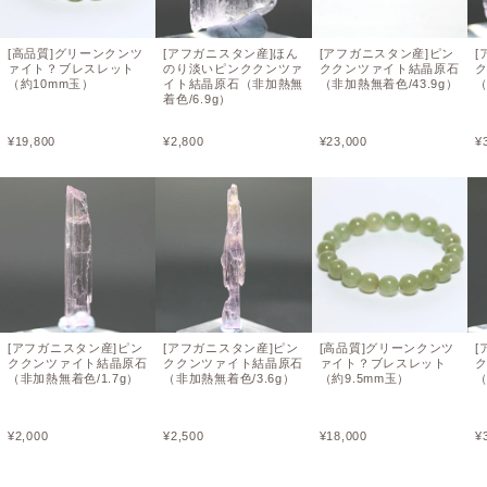
[高品質]グリーンクンツ
[アフガニスタン産]ほん
[アフガニスタン産]ピン
[
ァイト？ブレスレット
のり淡いピンククンツァ
ククンツァイト結晶原石
（約10mm玉）
イト結晶原石（非加熱無
（非加熱無着色/43.9g）
（
着色/6.9g）
¥
19,800
¥
2,800
¥
23,000
¥
[アフガニスタン産]ピン
[アフガニスタン産]ピン
[高品質]グリーンクンツ
[
ククンツァイト結晶原石
ククンツァイト結晶原石
ァイト？ブレスレット
（非加熱無着色/1.7g）
（非加熱無着色/3.6g）
（約9.5mm玉）
（
¥
2,000
¥
2,500
¥
18,000
¥