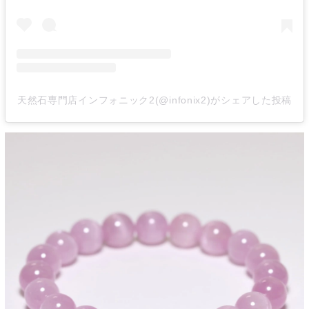
天然石専門店インフォニック2(@infonix2)がシェアした投稿