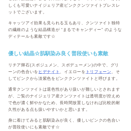
しくも可愛いナイジェリア産ピンククンツァイトブレスレ
ットでございます。
キャッツアイ効果も見られる玉もあり、クンツァイト独特
の繊維のような結晶構造が “まるでキャンディー” のような
ディテールも素敵です☆
優しい結晶☆肌馴染み良く普段使いも素敵
リチア輝石(スポジュメン、スポデューメン)の中で、グリ
ーンの色合いを
ヒデナイト
、イエローを
トリフェーン
、そ
してピンクから淡紫色をピンククンツァイトと呼びます。
通常クンツァイトは退色性があり扱いが難しいとされます
が、ご覧のナイジェリア産クンツァイトは透明度が控えめ
で色が濃く鮮やかなため、長時間放置しなければ比較的耐
久性がある点も扱いやすいかと思います。
身に着けてみると肌馴染みが良く、優しいピンクの色合い
が普段使いにも素敵です☆