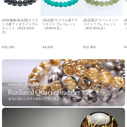
[特別価格/高品質]スリラ
[高品質]ウイグル産アマ
[高品質]グリーンクンツ
[
ンカ産アイオライトブレ
ゾナイトブレスレット
ァイト？ブレスレット
スレット（約10.5mm
（約8mm玉）
（約9.5mm玉）
（
玉）
¥
20,000
¥
4,600
¥
18,900
¥