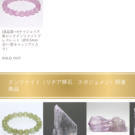
[高品質++]ナイジェリア
産ピンククンツァイトブ
レスレット（約9.5mm
玉/一部キャッツアイ入
り）
SOLD OUT
クンツァイト（リチア輝石、スポジュメン）関連
商品